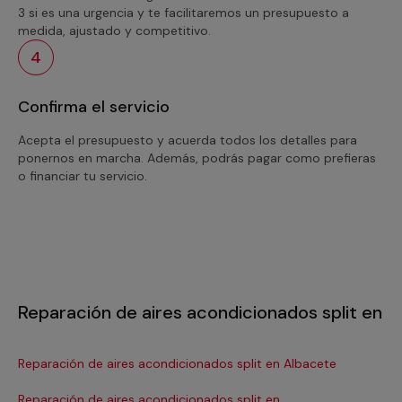
3 si es una urgencia y te facilitaremos un presupuesto a
medida, ajustado y competitivo.
4
Confirma el servicio
Acepta el presupuesto y acuerda todos los detalles para
ponernos en marcha. Además, podrás pagar como prefieras
o financiar tu servicio.
Reparación de aires acondicionados split en
Reparación de aires acondicionados split en Albacete
Re
Reparación de aires acondicionados split en
Re