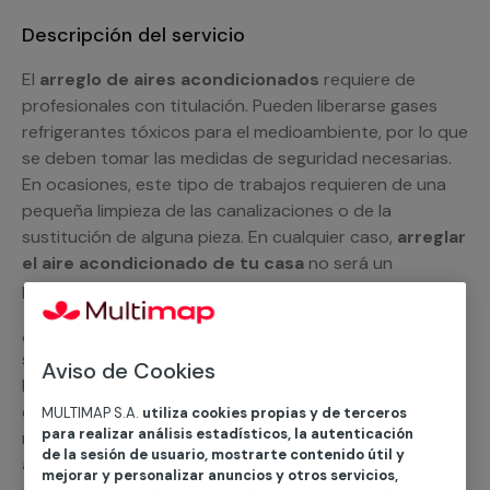
Descripción del servicio
El
arreglo de aires acondicionados
requiere de
profesionales con titulación. Pueden liberarse gases
refrigerantes tóxicos para el medioambiente, por lo que
se deben tomar las medidas de seguridad necesarias.
En ocasiones, este tipo de trabajos requieren de una
pequeña limpieza de las canalizaciones o de la
sustitución de alguna pieza. En cualquier caso,
arreglar
el aire acondicionado de tu casa
no será un
problema para nuestros especialistas.
¿Por qué no nos pides un presupuesto personalizado y
sin compromiso? Si lo haces, un miembro del equipo de
Aviso de Cookies
MULTIMAP se pondrá en contacto contigo y te
explicará todas las opciones con las que contamos en
MULTIMAP S.A.
utiliza cookies propias y de terceros
para realizar análisis estadísticos, la autenticación
nuestro
servicio de reparación de aires
de la sesión de usuario, mostrarte contenido útil y
acondicionados
. Podemos ayudarte con el
split
mejorar y personalizar anuncios y otros servicios,