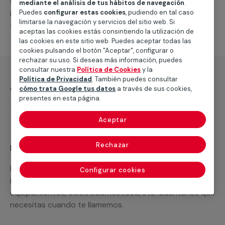
suministro de
nuevos, o llevar a cabo las
splits
mediante el análisis de tus hábitos de navegación
.
Puedes
configurar estas cookies
, pudiendo en tal caso
intervenciones que solicites para su correcto
limitarse la navegación y servicios del sitio web. Si
funcionamiento.
aceptas las cookies estás consintiendo la utilización de
las cookies en este sitio web. Puedes aceptar todas las
cookies pulsando el botón "Aceptar", configurar o
rechazar su uso. Si deseas más información, puedes
consultar nuestra
Política de Cookies
y la
Política de Privacidad
. También puedes consultar
¿Qué incluye?
cómo trata Google tus datos
a través de sus cookies,
presentes en esta página.
Desplazamiento
Aceptar
Rechazar
Recuerda que en MULTIMAP
Podemos ofrecer cualquier servicio a medida
Configurar cookies
incluyendo todo lo que necesites: materiales,
equipamientos, electrodomésticos, etc. Cuéntanos que
necesitas cuando te llamemos.