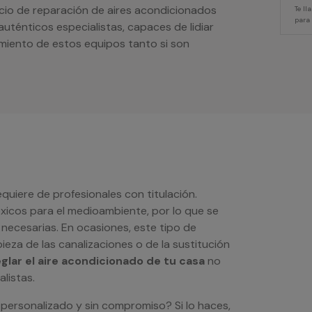
cio de reparación de aires acondicionados
Te l
para
uténticos especialistas, capaces de lidiar
amiento de estos equipos tanto si son
quiere de profesionales con titulación.
óxicos para el medioambiente, por lo que se
necesarias. En ocasiones, este tipo de
eza de las canalizaciones o de la sustitución
eglar el aire acondicionado de tu casa
no
listas.
personalizado y sin compromiso? Si lo haces,