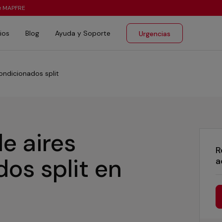
te MAPFRE
ios
Blog
Ayuda y Soporte
Urgencias
ondicionados split
e aires
R
os split
en
a