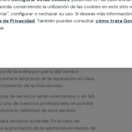
ésticos, etc. Cuéntanos que necesitas
 estás consintiendo la utilización de las cookies en este siti
tar", configurar o rechazar su uso. Si deseas más informació
ca de Privacidad
. También puedes consultar
cómo trata Goo
na.
ico de la avería por parte del técnico
scontará del precio de la reparación en caso
 momento de la intervención.
os de servicios serán orientativos y sin IVA
sto uno de nuestros profesionales se pondrá
l precio definitivo de este servicio.
ra servicios estándar. En el caso de
s la prestación de la asistencia en menos de