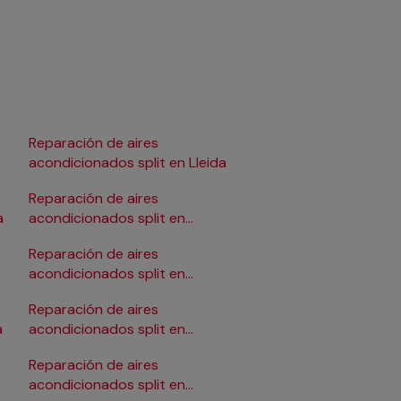
Reparación de aires
Reparación de aires
acondicionados split en Lleida
acondicionados split 
Pamplona/Iruña
Reparación de aires
Reparación de aires
a
acondicionados split en
acondicionados split 
Logroño
Salamanca
Reparación de aires
Reparación de aires
acondicionados split en
acondicionados split 
Madrid
Santander
Reparación de aires
Reparación de aires
a
acondicionados split en
acondicionados split e
Málaga
Reparación de aires
Reparación de aires
acondicionados split en
acondicionados split 