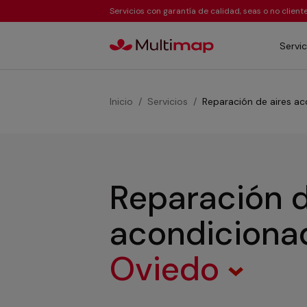
Servicios con garantía de calidad, seas o no clien
Servic
Inicio
Servicios
Reparación de aires ac
Reparación d
acondicionad
Oviedo