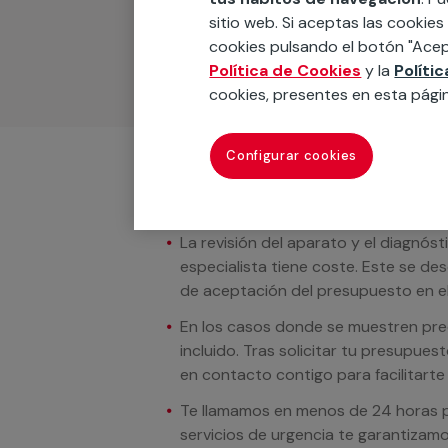
materiales, equipamientos, electrodom
sitio web. Si aceptas las cookies
cuando te llamemos.
cookies pulsando el botón "Acep
Política de Cookies
y la
Políti
cookies, presentes en esta pági
Configurar cookies
Condiciones del servicio
La revisión del aparato y el diagnóst
especialista tiene coste. Este se de
de aceptación del presupuesto en el
En los casos donde se muestren preci
incluido. Tras solicitar tu presupue
en contacto contigo para facilitarte e
Te llamamos en menos de 24 horas pa
servicios de urgencia te garantizamo