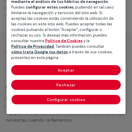
suministro de
nuevos, o llevar a cabo las
splits
mediante el análisis de tus hábitos de navegación
.
Puedes
configurar estas cookies
, pudiendo en tal caso
intervenciones que solicites para su correcto
limitarse la navegación y servicios del sitio web. Si
funcionamiento.
aceptas las cookies estás consintiendo la utilización de
las cookies en este sitio web. Puedes aceptar todas las
cookies pulsando el botón "Aceptar", configurar o
rechazar su uso. Si deseas más información, puedes
consultar nuestra
Política de Cookies
y la
Política de Privacidad
. También puedes consultar
¿Qué incluye?
cómo trata Google tus datos
a través de sus cookies,
presentes en esta página.
Desplazamiento
Aceptar
Rechazar
Recuerda que en MULTIMAP
Podemos ofrecer cualquier servicio a medida
Configurar cookies
incluyendo todo lo que necesites: materiales,
equipamientos, electrodomésticos, etc. Cuéntanos que
necesitas cuando te llamemos.