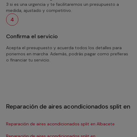
3 si es una urgencia y te facilitaremos un presupuesto a
medida, ajustado y competitivo.
4
Confirma el servicio
Acepta el presupuesto y acuerda todos los detalles para
ponernos en marcha. Además, podrás pagar como prefieras
o financiar tu servicio.
Reparación de aires acondicionados split en
Reparación de aires acondicionados split en Albacete
Re
Reparación de aires acondicionados split en
Re