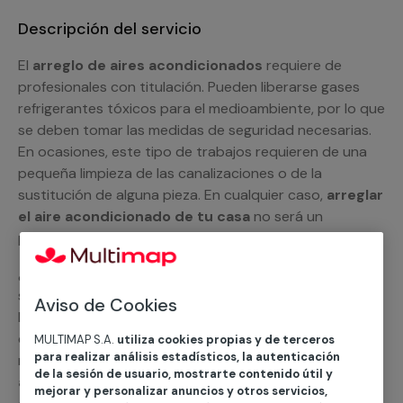
Descripción del servicio
El
arreglo de aires acondicionados
requiere de
profesionales con titulación. Pueden liberarse gases
refrigerantes tóxicos para el medioambiente, por lo que
se deben tomar las medidas de seguridad necesarias.
En ocasiones, este tipo de trabajos requieren de una
pequeña limpieza de las canalizaciones o de la
sustitución de alguna pieza. En cualquier caso,
arreglar
el aire acondicionado de tu casa
no será un
problema para nuestros especialistas.
¿Por qué no nos pides un presupuesto personalizado y
sin compromiso? Si lo haces, un miembro del equipo de
Aviso de Cookies
MULTIMAP se pondrá en contacto contigo y te
explicará todas las opciones con las que contamos en
MULTIMAP S.A.
utiliza cookies propias y de terceros
para realizar análisis estadísticos, la autenticación
nuestro
servicio de reparación de aires
de la sesión de usuario, mostrarte contenido útil y
acondicionados
. Podemos ayudarte con el
split
mejorar y personalizar anuncios y otros servicios,