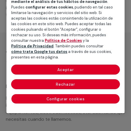
suministro de
nuevos, o llevar a cabo las
splits
mediante el análisis de tus hábitos de navegación
.
Puedes
configurar estas cookies
, pudiendo en tal caso
intervenciones que solicites para su correcto
limitarse la navegación y servicios del sitio web. Si
funcionamiento.
aceptas las cookies estás consintiendo la utilización de
las cookies en este sitio web. Puedes aceptar todas las
cookies pulsando el botón "Aceptar", configurar o
rechazar su uso. Si deseas más información, puedes
consultar nuestra
Política de Cookies
y la
Política de Privacidad
. También puedes consultar
¿Qué incluye?
cómo trata Google tus datos
a través de sus cookies,
presentes en esta página.
Desplazamiento
Aceptar
Rechazar
Recuerda que en MULTIMAP
Podemos ofrecer cualquier servicio a medida
Configurar cookies
incluyendo todo lo que necesites: materiales,
equipamientos, electrodomésticos, etc. Cuéntanos que
necesitas cuando te llamemos.