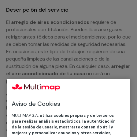
Descripción del servicio
El
arreglo de aires acondicionados
requiere de
profesionales con titulación. Pueden liberarse gases
refrigerantes tóxicos para el medioambiente, por lo que
se deben tomar las medidas de seguridad necesarias.
En ocasiones, este tipo de trabajos requieren de una
pequeña limpieza de las canalizaciones o de la
sustitución de alguna pieza. En cualquier caso,
arreglar
el aire acondicionado de tu casa
no será un
problema para nuestros especialistas.
¿Por qué no nos pides un presupuesto personalizado y
sin compromiso? Si lo haces, un miembro del equipo de
Aviso de Cookies
MULTIMAP se pondrá en contacto contigo y te
explicará todas las opciones con las que contamos en
MULTIMAP S.A.
utiliza cookies propias y de terceros
para realizar análisis estadísticos, la autenticación
nuestro
servicio de reparación de aires
de la sesión de usuario, mostrarte contenido útil y
acondicionados
. Podemos ayudarte con el
split
mejorar y personalizar anuncios y otros servicios,