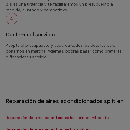
3 si es una urgencia y te facilitaremos un presupuesto a
medida, ajustado y competitivo.
4
Confirma el servicio
Acepta el presupuesto y acuerda todos los detalles para
ponernos en marcha. Además, podrás pagar como prefieras
o financiar tu servicio.
Reparación de aires acondicionados split en
Reparación de aires acondicionados split en Albacete
Re
Reparación de aires acondicionados split en
Re