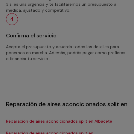
3 si es una urgencia y te facilitaremos un presupuesto a
medida, ajustado y competitivo.
4
Confirma el servicio
Acepta el presupuesto y acuerda todos los detalles para
ponernos en marcha. Además, podrás pagar como prefieras
o financiar tu servicio.
Reparación de aires acondicionados split en
Reparación de aires acondicionados split en Albacete
Re
Reparación de aires acondicionados split en
Re