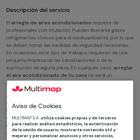
Descripción del servicio
El
arreglo de aires acondicionados
requiere de
profesionales con titulación. Pueden liberarse gases
refrigerantes tóxicos para el medioambiente, por lo que
se deben tomar las medidas de seguridad necesarias.
En ocasiones, este tipo de trabajos requieren de una
pequeña limpieza de las canalizaciones o de la
sustitución de alguna pieza. En cualquier caso,
arreglar
el aire acondicionado de tu casa
no será un
problema para nuestros especialistas.
¿Por qué no nos pides un presupuesto personalizado y
sin compromiso? Si lo haces, un miembro del equipo de
Aviso de Cookies
MULTIMAP se pondrá en contacto contigo y te
explicará todas las opciones con las que contamos en
MULTIMAP S.A.
utiliza cookies propias y de terceros
para realizar análisis estadísticos, la autenticación
nuestro
servicio de reparación de aires
de la sesión de usuario, mostrarte contenido útil y
acondicionados
. Podemos ayudarte con el
split
mejorar y personalizar anuncios y otros servicios,