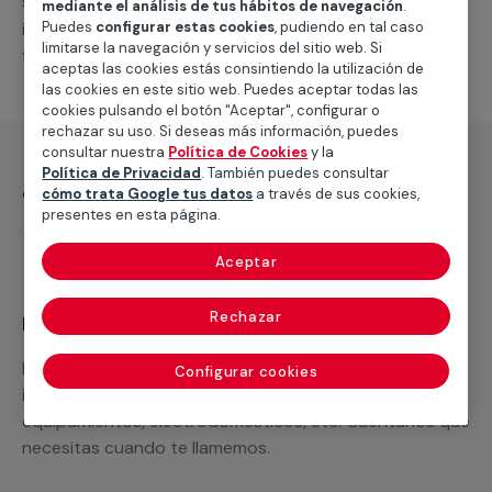
suministro de
nuevos, o llevar a cabo las
splits
mediante el análisis de tus hábitos de navegación
.
Puedes
configurar estas cookies
, pudiendo en tal caso
intervenciones que solicites para su correcto
limitarse la navegación y servicios del sitio web. Si
funcionamiento.
aceptas las cookies estás consintiendo la utilización de
las cookies en este sitio web. Puedes aceptar todas las
cookies pulsando el botón "Aceptar", configurar o
rechazar su uso. Si deseas más información, puedes
consultar nuestra
Política de Cookies
y la
Política de Privacidad
. También puedes consultar
¿Qué incluye?
cómo trata Google tus datos
a través de sus cookies,
presentes en esta página.
Desplazamiento
Aceptar
Rechazar
Recuerda que en MULTIMAP
Podemos ofrecer cualquier servicio a medida
Configurar cookies
incluyendo todo lo que necesites: materiales,
equipamientos, electrodomésticos, etc. Cuéntanos que
necesitas cuando te llamemos.