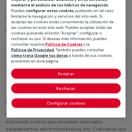
reparación de aires acondicionados por
mediante el análisis de tus hábitos de navegación
.
conductos
. En caso de que necesites un nuevo
Puedes
configurar estas cookies
, pudiendo en tal caso
equipo o piezas de repuesto, podemos
limitarse la navegación y servicios del sitio web. Si
aceptas las cookies estás consintiendo la utilización de
suministrártelas, así como llevar a cabo otras
las cookies en este sitio web. Puedes aceptar todas las
intervenciones relacionadas.
cookies pulsando el botón "Aceptar", configurar o
rechazar su uso. Si deseas más información, puedes
consultar nuestra
Política de Cookies
y la
Política de Privacidad
. También puedes consultar
cómo trata Google tus datos
a través de sus cookies,
presentes en esta página.
¿Qué incluye?
Aceptar
Desplazamiento
Rechazar
Recuerda que en MULTIMAP
Configurar cookies
Podemos ofrecer cualquier servicio a medida
incluyendo todo lo que necesites: materiales,
equipamientos, electrodomésticos, etc. Cuéntanos que