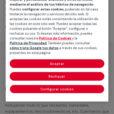
reparación de aires acondicionados por
mediante el análisis de tus hábitos de navegación
.
conductos
. En caso de que necesites un nuevo
Puedes
configurar estas cookies
, pudiendo en tal caso
equipo o piezas de repuesto, podemos
limitarse la navegación y servicios del sitio web. Si
aceptas las cookies estás consintiendo la utilización de
suministrártelas, así como llevar a cabo otras
las cookies en este sitio web. Puedes aceptar todas las
intervenciones relacionadas.
cookies pulsando el botón "Aceptar", configurar o
rechazar su uso. Si deseas más información, puedes
consultar nuestra
Política de Cookies
y la
Política de Privacidad
. También puedes consultar
cómo trata Google tus datos
a través de sus cookies,
presentes en esta página.
¿Qué incluye?
Aceptar
Desplazamiento
Rechazar
Recuerda que en MULTIMAP
Configurar cookies
Podemos ofrecer cualquier servicio a medida
incluyendo todo lo que necesites: materiales,
equipamientos, electrodomésticos, etc. Cuéntanos que