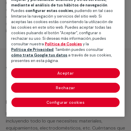
reparación de aires acondicionados por
mediante el análisis de tus hábitos de navegación
.
conductos
. En caso de que necesites un nuevo
Puedes
configurar estas cookies
, pudiendo en tal caso
equipo o piezas de repuesto, podemos
limitarse la navegación y servicios del sitio web. Si
aceptas las cookies estás consintiendo la utilización de
suministrártelas, así como llevar a cabo otras
las cookies en este sitio web. Puedes aceptar todas las
intervenciones relacionadas.
cookies pulsando el botón "Aceptar", configurar o
rechazar su uso. Si deseas más información, puedes
consultar nuestra
Política de Cookies
y la
Política de Privacidad
. También puedes consultar
cómo trata Google tus datos
a través de sus cookies,
presentes en esta página.
¿Qué incluye?
Aceptar
Desplazamiento
Rechazar
Recuerda que en MULTIMAP
Configurar cookies
Podemos ofrecer cualquier servicio a medida
incluyendo todo lo que necesites: materiales,
equipamientos, electrodomésticos, etc. Cuéntanos que