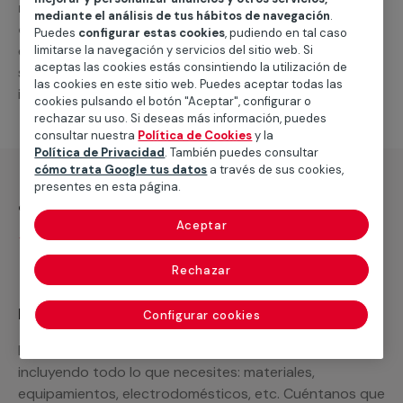
reparación de aires acondicionados por
mediante el análisis de tus hábitos de navegación
.
conductos
. En caso de que necesites un nuevo
Puedes
configurar estas cookies
, pudiendo en tal caso
equipo o piezas de repuesto, podemos
limitarse la navegación y servicios del sitio web. Si
aceptas las cookies estás consintiendo la utilización de
suministrártelas, así como llevar a cabo otras
las cookies en este sitio web. Puedes aceptar todas las
intervenciones relacionadas.
cookies pulsando el botón "Aceptar", configurar o
rechazar su uso. Si deseas más información, puedes
consultar nuestra
Política de Cookies
y la
Política de Privacidad
. También puedes consultar
cómo trata Google tus datos
a través de sus cookies,
presentes en esta página.
¿Qué incluye?
Aceptar
Desplazamiento
Rechazar
Recuerda que en MULTIMAP
Configurar cookies
Podemos ofrecer cualquier servicio a medida
incluyendo todo lo que necesites: materiales,
equipamientos, electrodomésticos, etc. Cuéntanos que