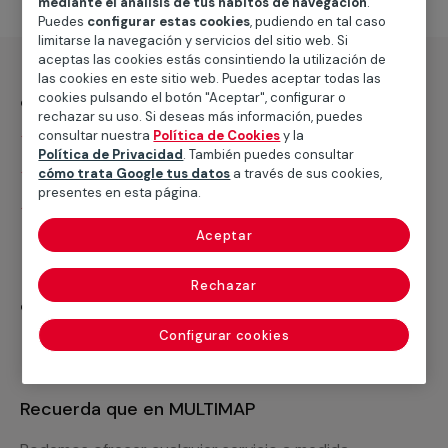
mediante el análisis de tus hábitos de navegación
.
Puedes
configurar estas cookies
, pudiendo en tal caso
limitarse la navegación y servicios del sitio web. Si
aceptas las cookies estás consintiendo la utilización de
las cookies en este sitio web. Puedes aceptar todas las
¿Qué incluye?
cookies pulsando el botón "Aceptar", configurar o
rechazar su uso. Si deseas más información, puedes
Desplazamiento
consultar nuestra
Política de Cookies
y la
Política de Privacidad
. También puedes consultar
Presupuesto gratis y sin compromiso
cómo trata Google tus datos
a través de sus cookies,
presentes en esta página.
Arrancado de papel existente y colocación de
papel pintado
Aceptar
Rechazar
¿Qué no incluye?
Configurar cookies
Papel pintado nuevo
Recuerda que en MULTIMAP