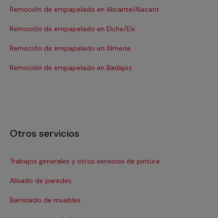
Remoción de empapelado en Alicante/Alacant
Re
Remoción de empapelado en Elche/Elx
Re
Remoción de empapelado en Almería
Re
Remoción de empapelado en Badajoz
Re
Otros servicios
Trabajos generales y otros servicios de pintura
La
Alisado de paredes
Pi
Barnizado de muebles
Pin