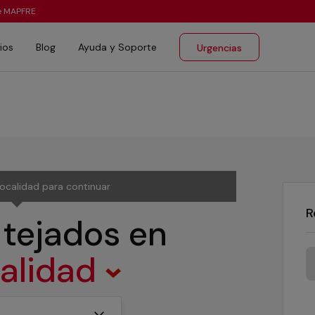
te MAPFRE
ios
Blog
Ayuda y Soporte
Urgencias
localidad para continuar
R
 tejados
en
calidad