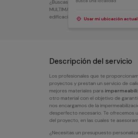
¿Buscas a alguien que te ayude a imper
MULTIMAP cubren todos los servicios pa
edificación o material de construcción.
Usar mi ubicación actual
Descripción del servicio
Los profesionales que te proporcionamo
proyectos y prestan un servicio de cali
mejores materiales para
impermeabili
otro material con el objetivo de garanti
nos encargamos de la impermeabilizaci
desperfecto necesario. Te ofrecemos un
del proyecto, en las cuales te asesor
¿Necesitas un presupuesto personaliz