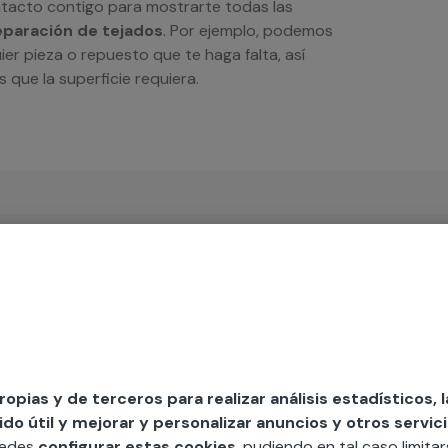
tacto contigo para mostrarte todas las
eparación de tejados
. Por ejemplo, podemos
ier pieza o repuesto que te haga falta, así
 que la superficie requiera.
iso
propias y de terceros para realizar análisis estadísticos, 
MAP
o útil y mejorar y personalizar anuncios y otros servici
uedes
configurar estas cookies
, pudiendo en tal caso limita