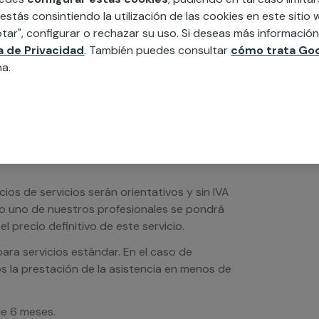
edida incluyendo todo lo que necesites:
 estás consintiendo la utilización de las cookies en este siti
ésticos, etc. Cuéntanos que necesitas
tar", configurar o rechazar su uso. Si deseas más informació
ca de Privacidad
. También puedes consultar
cómo trata Goo
na.
os de servicios serán orientativos y sin IVA
sto uno de nuestros profesionales se pondrá
l precio definitivo de este servicio.
ra servicios estándar. En el caso de
s la prestación de la asistencia en menos de
de 6 meses.