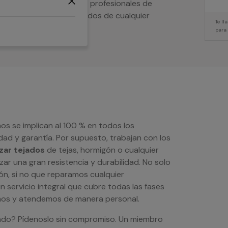
meabilizar tejados? Los profesionales de
ra las reformas de tejados de cualquier
Te l
para
s se implican al 100 % en todos los
dad y garantía. Por supuesto, trabajan con los
zar tejados
de tejas, hormigón o cualquier
zar una gran resistencia y durabilidad. No solo
ón, si no que reparamos cualquier
 servicio integral que cubre todas las fases
amos y atendemos de manera personal.
ado? Pídenoslo sin compromiso. Un miembro