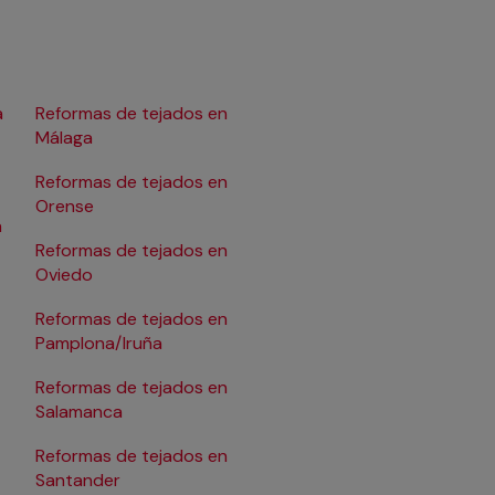
a
Reformas de tejados en
Reformas de tejados e
Málaga
Reformas de tejados 
Reformas de tejados en
Tarragona
Orense
a
Reformas de tejados 
Reformas de tejados en
Valencia
Oviedo
Reformas de tejados 
Reformas de tejados en
Valladolid
Pamplona/Iruña
Reformas de tejados 
Reformas de tejados en
Reformas de tejados 
Salamanca
Vitoria-Gasteiz
Reformas de tejados en
Reformas de tejados 
Santander