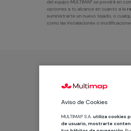
del equipo MULTIMAP se pondrá en con
opciones a tu alcance en cuanto a la
r
suministrarte un nuevo tejado, o cualqu
como las instalaciones o modificaciones
¿Qué incluye?
Desplazamiento
Presupuesto gratis y sin comprom
Aviso de Cookies
MULTIMAP S.A.
utiliza cookies 
Recuerda que en MULTI
de usuario, mostrarte contenid
tus hábitos de navegación
. P