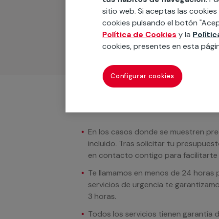
Podemos ofrecer cualquier servicio a m
sitio web. Si aceptas las cookies
materiales, equipamientos, electrodom
cookies pulsando el botón "Acep
cuando te llamemos.
Política de Cookies
y la
Políti
cookies, presentes en esta pági
Configurar cookies
Condiciones del servicio
En los casos donde se muestren preci
incluido. Tras solicitar tu presupue
en contacto contigo para facilitarte e
Te llamamos en menos de 24 horas pa
servicios de urgencia te garantizamo
3 horas.
Todos los servicios tienen garantía 