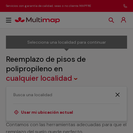
Servicios con garantía de calidad, seas o no cliente MAPFRE
Selecciona una localidad para continuar
Reemplazo de pisos de
polipropileno
en
cualquier localidad
¿Necesitas un servicio de reemplazo de suelos de
polipropileno? Aquí contamos con profesionales con
experiencia, nos adaptamos a todas las necesidades
Usar mi ubicación actual
para arreglar las incidencias en este tipo de suelos.
Contamos con las herramientas adecuadas para que el
remplazo del suelo quede perfecto.