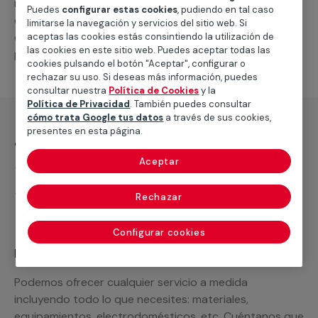
medida. Un profesional de MULTIMAP se pondrá en
Puedes
configurar estas cookies
, pudiendo en tal caso
contacto contigo y te dará más información sobre
limitarse la navegación y servicios del sitio web. Si
este servicio, el cual está disponible en todas las
aceptas las cookies estás consintiendo la utilización de
las cookies en este sitio web. Puedes aceptar todas las
provincias.
cookies pulsando el botón "Aceptar", configurar o
rechazar su uso. Si deseas más información, puedes
consultar nuestra
Política de Cookies
y la
Política de Privacidad
. También puedes consultar
cómo trata Google tus datos
a través de sus cookies,
presentes en esta página.
¿Qué incluye?
Aceptar
Desplazamiento
Presupuesto gratis y sin compromiso
Rechazar
Configurar cookies
Recuerda que en MULTIMAP
Podemos ofrecer cualquier servicio a medida
incluyendo todo lo que necesites: materiales,
equipamientos, electrodomésticos, etc. Cuéntanos que