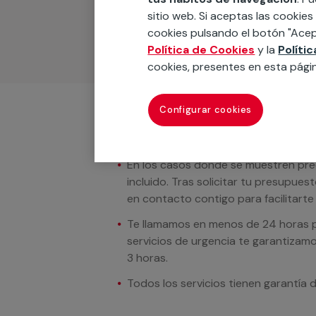
materiales, equipamientos, electrodom
sitio web. Si aceptas las cookies
cuando te llamemos.
cookies pulsando el botón "Acep
Política de Cookies
y la
Políti
cookies, presentes en esta pági
Configurar cookies
Condiciones del servicio
En los casos donde se muestren preci
incluido. Tras solicitar tu presupue
en contacto contigo para facilitarte e
Te llamamos en menos de 24 horas pa
servicios de urgencia te garantizamo
3 horas.
Todos los servicios tienen garantía 