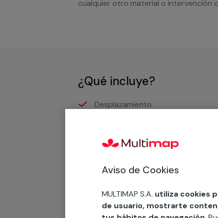
cualquier otro material o intervención 
¿Qué incluye?
Desplazamiento
Presupuesto gratis y sin comprom
Pulido y abrillantado de superficie
Aviso de Cookies
Recuerda que en MULTI
MULTIMAP S.A.
utiliza cookies 
de usuario, mostrarte contenid
Podemos ofrecer cualquier servicio a m
tus hábitos de navegación
. P