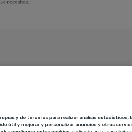
que necesites.
iso
s a partir de 25 m2
MAP
propias y de terceros para realizar análisis estadísticos, 
o útil y mejorar y personalizar anuncios y otros servici
edida incluyendo todo lo que necesites:
uedes
configurar estas cookies
, pudiendo en tal caso limita