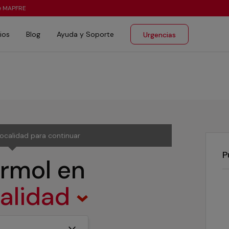
te MAPFRE
ios
Blog
Ayuda y Soporte
Urgencias
localidad para continuar
P
ármol
en
calidad