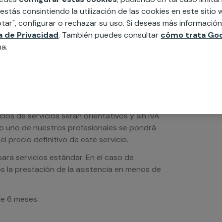
ésticos, etc. Cuéntanos que necesitas
 estás consintiendo la utilización de las cookies en este siti
tar", configurar o rechazar su uso. Si deseas más informació
ca de Privacidad
. También puedes consultar
cómo trata Goo
na.
os de servicios serán orientativos y sin IVA
sto uno de nuestros profesionales se pondrá
l precio definitivo de este servicio.
ra servicios estándar. En el caso de
s la prestación de la asistencia en menos de
de 6 meses.