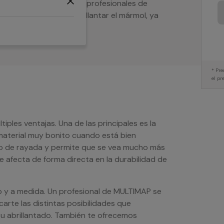
ol? Nuestros servicios profesionales de
a pulir el suelo o abrillantar el mármol, ya
* Pre
el pr
tiples ventajas. Una de las principales es la
material muy bonito cuando está bien
po de rayada y permite que se vea mucho más
e afecta de forma directa en la durabilidad de
o y a medida. Un profesional de MULTIMAP se
arte las distintas posibilidades que
u abrillantado. También te ofrecemos