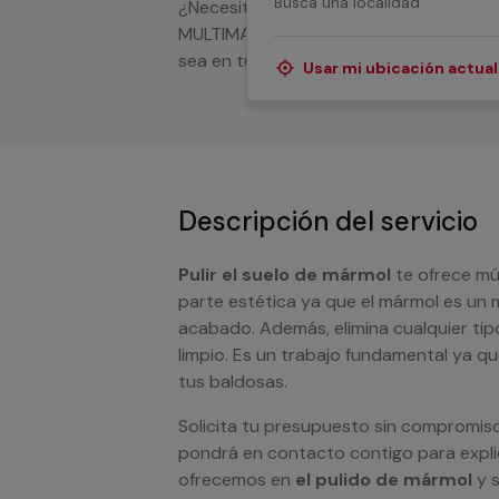
¿Necesitas ayuda con el pulido de márm
MULTIMAP cubren cualquier necesidad par
sea en tu casa u oficina.
Usar mi ubicación actual
Descripción del servicio
Pulir el suelo de mármol
te ofrece múl
parte estética ya que el mármol es un 
acabado. Además, elimina cualquier ti
limpio. Es un trabajo fundamental ya qu
tus baldosas.
Solicita tu presupuesto sin compromis
pondrá en contacto contigo para explic
ofrecemos en
el pulido de mármol
y s