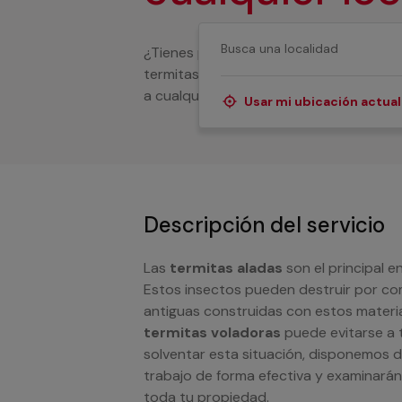
¿Tienes problemas en tu propiedad y n
termitas? Con nosotros dispondrás de 
a cualquier problema en lo referente a
Usar mi ubicación actual
Descripción del servicio
Las
termitas aladas
son el principal 
Estos insectos pueden destruir por com
antiguas construidas con estos materi
termitas voladoras
puede evitarse a 
solventar esta situación, disponemos de
trabajo de forma efectiva y examinarán
toda tu propiedad.