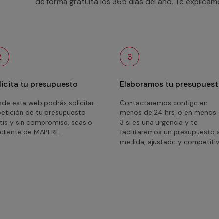
de forma gratuita los 365 días del año. Te explica
2
3
licita tu presupuesto
Elaboramos tu presupuest
de esta web podrás solicitar
Contactaremos contigo en
petición de tu presupuesto
menos de 24 hrs. o en menos
tis y sin compromiso, seas o
3 si es una urgencia y te
cliente de MAPFRE.
facilitaremos un presupuesto 
medida, ajustado y competitiv