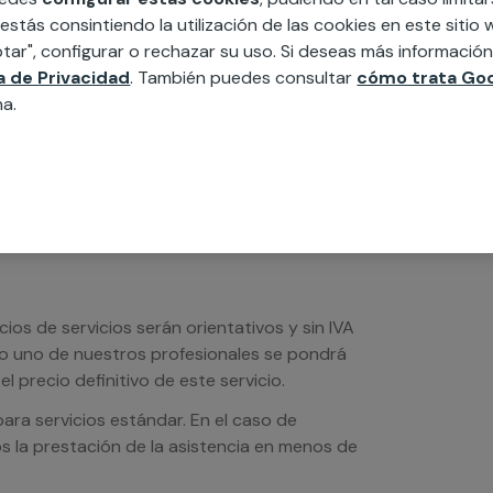
 estás consintiendo la utilización de las cookies en este siti
edida incluyendo todo lo que necesites:
tar", configurar o rechazar su uso. Si deseas más informació
ésticos, etc. Cuéntanos que necesitas
ca de Privacidad
. También puedes consultar
cómo trata Goo
na.
os de servicios serán orientativos y sin IVA
sto uno de nuestros profesionales se pondrá
l precio definitivo de este servicio.
ra servicios estándar. En el caso de
s la prestación de la asistencia en menos de