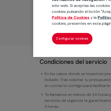
sitio web. Si aceptas las cookies
Podemos ofrecer cualquier servicio a m
cookies pulsando el botón "Acep
materiales, equipamientos, electrodom
Política de Cookies
y la
Políti
cuando te llamemos.
cookies, presentes en esta pági
Configurar cookies
Condiciones del servicio
En los casos donde se muestren preci
incluido. Tras solicitar tu presupue
en contacto contigo para facilitarte e
Te llamamos en menos de 24 horas pa
servicios de urgencia te garantizamo
3 horas.