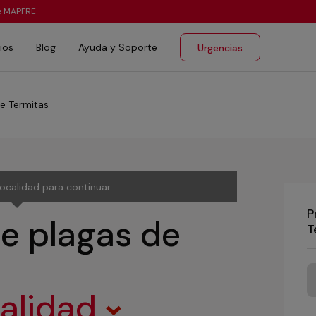
te MAPFRE
ios
Blog
Ayuda y Soporte
Urgencias
e Termitas
localidad para continuar
P
e plagas de
T
calidad