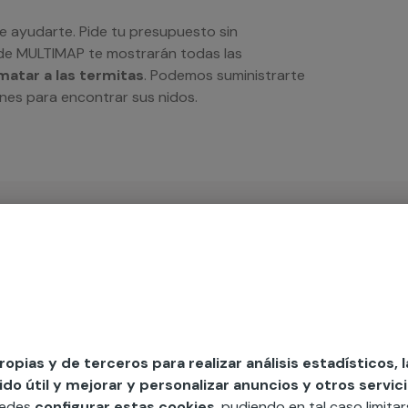
ayudarte. Pide tu presupuesto sin
de MULTIMAP te mostrarán todas las
matar a las termitas
. Podemos suministrarte
ones para encontrar sus nidos.
iso
propias y de terceros para realizar análisis estadísticos, 
o útil y mejorar y personalizar anuncios y otros servici
MAP
uedes
configurar estas cookies
, pudiendo en tal caso limita