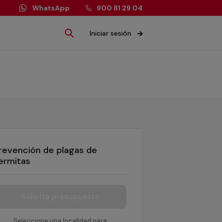
WhatsApp
900 81 29 04
Iniciar sesión
revención de plagas de
ermitas
Solicita presupuesto
Selecciona una localidad para