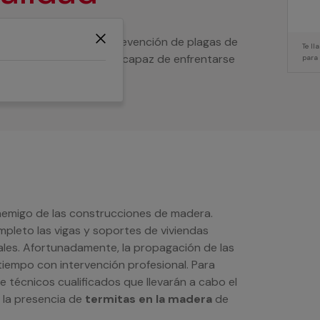
ecesitas ayuda en la prevención de plagas de
Te l
un servicio profesional capaz de enfrentarse
para
 estos voraces insectos.
enemigo de las construcciones de madera.
pleto las vigas y soportes de viviendas
ales. Afortunadamente, la propagación de las
tiempo con intervención profesional. Para
 técnicos cualificados que llevarán a cabo el
 la presencia de
termitas en la madera
de