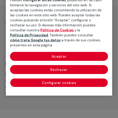
Puedes
configurar estas cookies
, pudiendo en tal caso
limitarse la navegación y servicios del sitio web. Si
aceptas las cookies estás consintiendo la utilización de
las cookies en este sitio web. Puedes aceptar todas las
cookies pulsando el botón "Aceptar", configurar o
¿Qué incluye?
rechazar su uso. Si deseas más información, puedes
consultar nuestra
Política de Cookies
y la
Desplazamiento
Política de Privacidad
. También puedes consultar
cómo trata Google tus datos
a través de sus cookies,
Presupuesto gratis y sin compromiso
presentes en esta página.
Aceptar
Recuerda que en MULTIMAP
Rechazar
Podemos ofrecer cualquier servicio a medida
incluyendo todo lo que necesites: materiales,
Configurar cookies
equipamientos, electrodomésticos, etc. Cuéntanos que
necesitas cuando te llamemos.