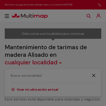
Servicios con garantía de calidad, seas o no cliente MAPFRE
Selecciona una localidad para continuar
Mantenimiento de tarimas de
madera Alisado
en
cualquier localidad
¿Buscas un servicio de mantenimiento de tarimas de
madera con alisado? Nuestros servicios de MULTIMAP
se adaptan a las necesidades de cada cliente para
Usar mi ubicación actual
conseguir que las tarimas estén en un estado perfecto.
Este servicio está disponible para viviendas y negocios.