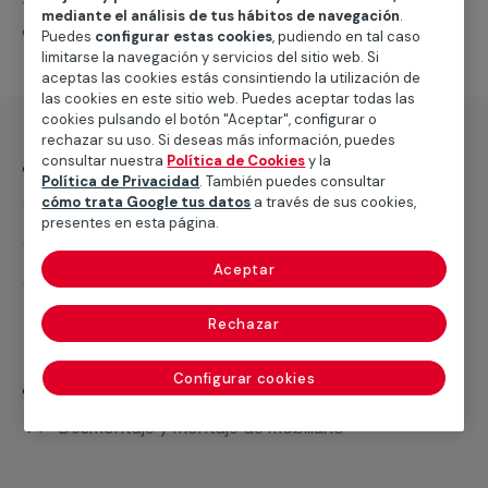
todas las provincias para llevar a cabo estos servicios
mediante el análisis de tus hábitos de navegación
.
con seriedad y profesionalidad.
Puedes
configurar estas cookies
, pudiendo en tal caso
limitarse la navegación y servicios del sitio web. Si
aceptas las cookies estás consintiendo la utilización de
las cookies en este sitio web. Puedes aceptar todas las
cookies pulsando el botón "Aceptar", configurar o
rechazar su uso. Si deseas más información, puedes
¿Qué incluye?
consultar nuestra
Política de Cookies
y la
Política de Privacidad
. También puedes consultar
cómo trata Google tus datos
a través de sus cookies,
Desplazamiento
presentes en esta página.
Presupuesto gratis y sin compromiso
Aceptar
Lijado y barnizado con barniz de poliuretano al
disolvente, 3 manos
Rechazar
Configurar cookies
¿Qué no incluye?
Desmontaje y montaje de mobiliario