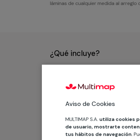
láminas de cualquier medida al arreglo 
¿Qué incluye?
Desplazamiento
Presupuesto gratis y sin comprom
Aviso de Cookies
Recuerda que en MULTI
MULTIMAP S.A.
utiliza cookies 
Podemos ofrecer cualquier servicio a m
de usuario, mostrarte contenid
materiales, equipamientos, electrodom
tus hábitos de navegación
. P
cuando te llamemos.