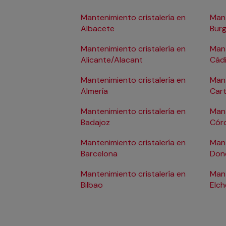
Mantenimiento cristalería en
Mant
Albacete
Bur
Mantenimiento cristalería en
Mant
Alicante/Alacant
Cád
Mantenimiento cristalería en
Mant
Almería
Car
Mantenimiento cristalería en
Mant
Badajoz
Cór
Mantenimiento cristalería en
Mant
Barcelona
Don
Mantenimiento cristalería en
Mant
Bilbao
Elch