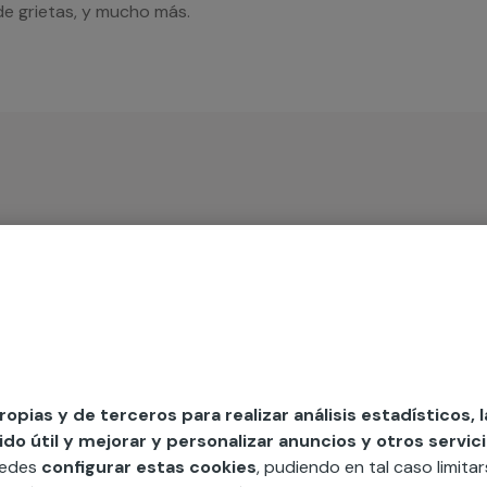
de grietas, y mucho más.
iso
MAP
propias y de terceros para realizar análisis estadísticos, 
edida incluyendo todo lo que necesites:
o útil y mejorar y personalizar anuncios y otros servici
ésticos, etc. Cuéntanos que necesitas
uedes
configurar estas cookies
, pudiendo en tal caso limita