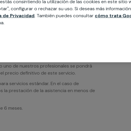
 estás consintiendo la utilización de las cookies en este siti
tar", configurar o rechazar su uso. Si deseas más informació
ca de Privacidad
. También puedes consultar
cómo trata Goo
na.
os de servicios serán orientativos y sin IVA
sto uno de nuestros profesionales se pondrá
l precio definitivo de este servicio.
ra servicios estándar. En el caso de
s la prestación de la asistencia en menos de
de 6 meses.