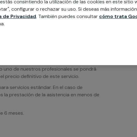
 estás consintiendo la utilización de las cookies en este siti
tar", configurar o rechazar su uso. Si deseas más informació
ca de Privacidad
. También puedes consultar
cómo trata Goo
na.
os de servicios serán orientativos y sin IVA
sto uno de nuestros profesionales se pondrá
l precio definitivo de este servicio.
ra servicios estándar. En el caso de
s la prestación de la asistencia en menos de
de 6 meses.