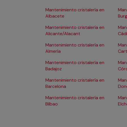
Mantenimiento cristalería en
Mant
Albacete
Bur
Mantenimiento cristalería en
Mant
Alicante/Alacant
Cád
Mantenimiento cristalería en
Mant
Almería
Car
Mantenimiento cristalería en
Mant
Badajoz
Cór
Mantenimiento cristalería en
Mant
Barcelona
Don
Mantenimiento cristalería en
Mant
Bilbao
Elch