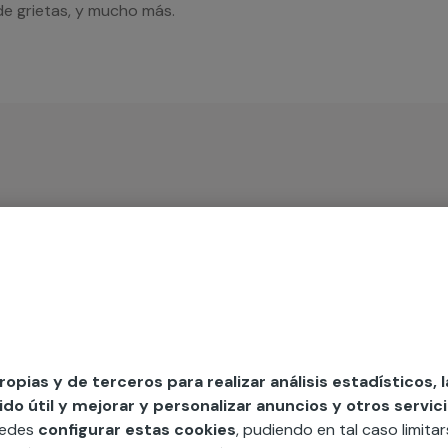
de grietas, y mucho más.
iso
MAP
propias y de terceros para realizar análisis estadísticos, 
edida incluyendo todo lo que necesites:
o útil y mejorar y personalizar anuncios y otros servici
ésticos, etc. Cuéntanos que necesitas
uedes
configurar estas cookies
, pudiendo en tal caso limita