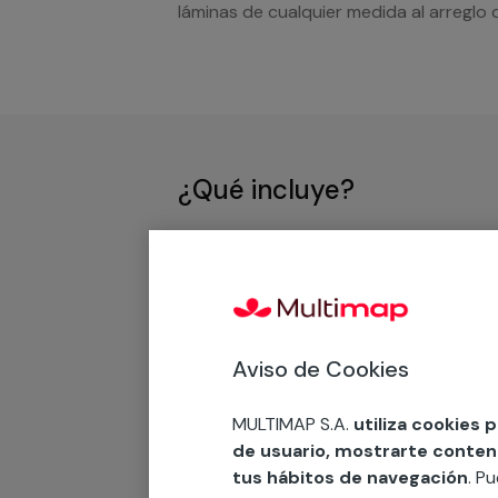
láminas de cualquier medida al arreglo 
¿Qué incluye?
Desplazamiento
Presupuesto gratis y sin comprom
Aviso de Cookies
Recuerda que en MULTI
MULTIMAP S.A.
utiliza cookies 
Podemos ofrecer cualquier servicio a m
de usuario, mostrarte contenid
materiales, equipamientos, electrodom
tus hábitos de navegación
. P
cuando te llamemos.