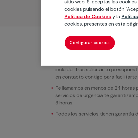
sitio web. Si aceptas las cookies
cookies pulsando el botón "Acep
Política de Cookies
y la
Políti
cookies, presentes en esta pági
Configurar cookies
Condiciones del servicio
En los casos donde se muestren preci
incluido. Tras solicitar tu presupue
en contacto contigo para facilitarte e
Te llamamos en menos de 24 horas pa
servicios de urgencia te garantizamo
3 horas.
Todos los servicios tienen garantía 