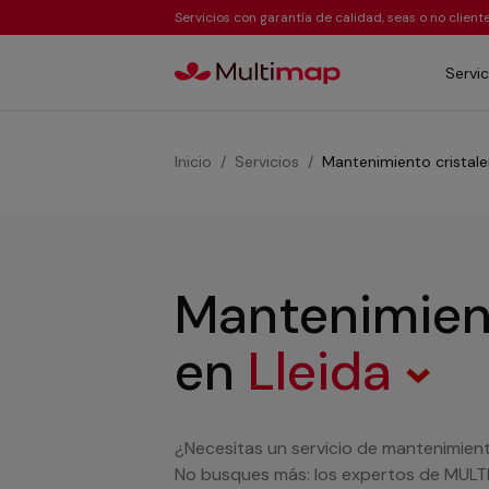
Servicios con garantía de calidad, seas o no clien
Servic
Inicio
Servicios
Mantenimiento cristale
Mantenimient
en
Lleida
¿Necesitas un servicio de mantenimiento
No busques más: los expertos de MULTI