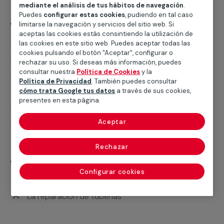
mediante el análisis de tus hábitos de navegación
.
Puedes
configurar estas cookies
, pudiendo en tal caso
¿Qué incluye?
limitarse la navegación y servicios del sitio web. Si
aceptas las cookies estás consintiendo la utilización de
Desplazamiento
las cookies en este sitio web. Puedes aceptar todas las
cookies pulsando el botón "Aceptar", configurar o
Presupuesto gratis y sin compromiso
rechazar su uso. Si deseas más información, puedes
consultar nuestra
Política de Cookies
y la
Limpieza de tuberías de red horizontal de
Política de Privacidad
. También puedes consultar
saneamiento con camión o furgón de desatascos
cómo trata Google tus datos
a través de sus cookies,
presentes en esta página.
Apertura de calas
Aceptar
Incluida 1ª hora
Rechazar
¿Qué no incluye?
Configurar cookies
El cerrado de calas
La reparación de tuberías