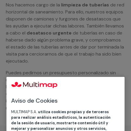
Nos hacemos cargo de la
limpieza de tuberías
de red
horizontal de saneamiento. Para ello, nuestros equipos
disponen de camiones y furgones de desatascos que
les ayudan a ejecutar dichas labores. También llevamos
a cabo el
desatasco urgente
de tuberías en caso de
haberse dado algún problema grave, y comprobamos
el estado de las tuberías antes de dar por terminada la
visita para cerciorarnos de que el trabajo ha sido bien
ejecutado.
Puedes pedirnos un presupuesto personalizado sin
ningún tipo de compromiso. Un especialista de
MULTIMAP te ayudará, explicándote todas las opciones
que tienes en cuanto al
desatasco de tuberías
,
Aviso de Cookies
incluyendo el suministro de repuestos, materiales y las
revisiones que sean necesarias.
MULTIMAP S.A.
utiliza cookies propias y de terceros
para realizar análisis estadísticos, la autenticación
de la sesión de usuario, mostrarte contenido útil y
mejorar y personalizar anuncios y otros servicios,