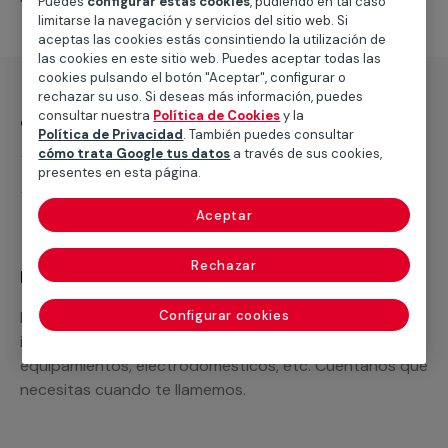
Puedes
configurar estas cookies
, pudiendo en tal caso
limitarse la navegación y servicios del sitio web. Si
aceptas las cookies estás consintiendo la utilización de
las cookies en este sitio web. Puedes aceptar todas las
cookies pulsando el botón "Aceptar", configurar o
rechazar su uso. Si deseas más información, puedes
¿Qué incluye?
consultar nuestra
Política de Cookies
y la
Política de Privacidad
. También puedes consultar
cómo trata Google tus datos
a través de sus cookies,
Desplazamiento
presentes en esta página.
Presupuesto gratis y sin compromiso
Aceptar
Rechazar
Recuerda que en MULTIMAP
Podemos ofrecer cualquier servicio a medida
Configurar cookies
incluyendo todo lo que necesites: materiales,
equipamientos, electrodomésticos, etc. Cuéntanos que
necesitas cuando te llamemos.