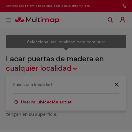
Servicios con garantía de calidad, seas o no cliente MAPFRE
Selecciona una localidad para continuar
Lacar puertas de madera
en
cualquier localidad
¿Necesitas ayuda para lacar tus puertas de madera?
Trabajamos con carpinteros experimentados que se
encargarán de proteger adecuadamente tus puertas y
Usar mi ubicación actual
solucionarán los pequeños golpes o arañazos que
tengan en su superficie.