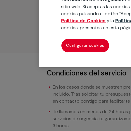
sitio web. Si aceptas las cookies
Podemos ofrecer cualquier servicio a m
cookies pulsando el botón "Acep
materiales, equipamientos, electrodom
Política de Cookies
y la
Políti
cuando te llamemos.
cookies, presentes en esta pági
Configurar cookies
Condiciones del servicio
En los casos donde se muestren preci
incluido. Tras solicitar tu presupue
en contacto contigo para facilitarte e
Te llamamos en menos de 24 horas pa
servicios de urgencia te garantizamo
3 horas.