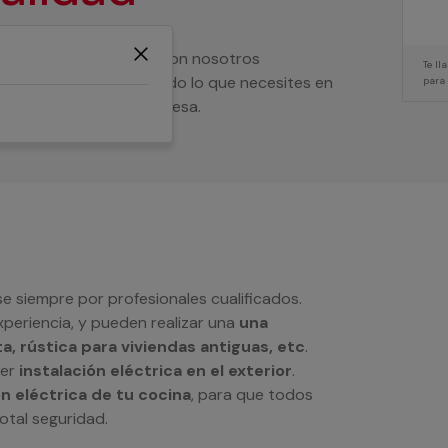
éctrica de tu vivienda? Con nosotros
Te l
que se hará cargo de todo lo que necesites en
para
o en el local de tu empresa.
 siempre por profesionales cualificados.
periencia, y pueden realizar una
una
sta, rústica para viviendas antiguas, etc
.
ier
instalación eléctrica en el exterior
.
ón eléctrica de tu cocina
, para que todos
otal seguridad.