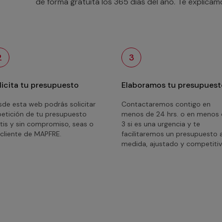
de forma gratuita los 365 días del año. Te explica
2
3
licita tu presupuesto
Elaboramos tu presupuest
de esta web podrás solicitar
Contactaremos contigo en
petición de tu presupuesto
menos de 24 hrs. o en menos
tis y sin compromiso, seas o
3 si es una urgencia y te
cliente de MAPFRE.
facilitaremos un presupuesto 
medida, ajustado y competitiv