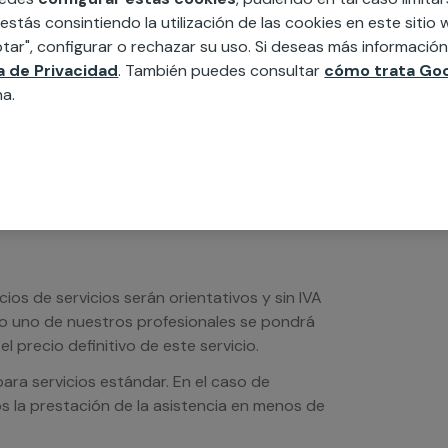
 estás consintiendo la utilización de las cookies en este siti
edida incluyendo todo lo que necesites:
tar", configurar o rechazar su uso. Si deseas más informació
ésticos, etc. Cuéntanos que necesitas
ca de Privacidad
. También puedes consultar
cómo trata Goo
na.
os de servicios serán orientativos y sin IVA
sto uno de nuestros profesionales se pondrá
l precio definitivo de este servicio.
ra servicios estándar. En el caso de
s la prestación de la asistencia en menos de