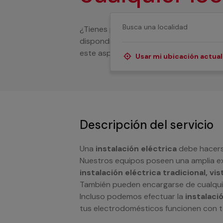
¿Tienes problemas en la instalación el
dispondrás de un servicio profesional 
este aspecto, tanto en tu vivienda com
Usar mi ubicación actual
Descripción del servicio
Una
instalación eléctrica
debe hacerse
Nuestros equipos poseen una amplia ex
instalación eléctrica tradicional, vi
También pueden encargarse de cualqu
Incluso podemos efectuar la
instalaci
tus electrodomésticos funcionen con t