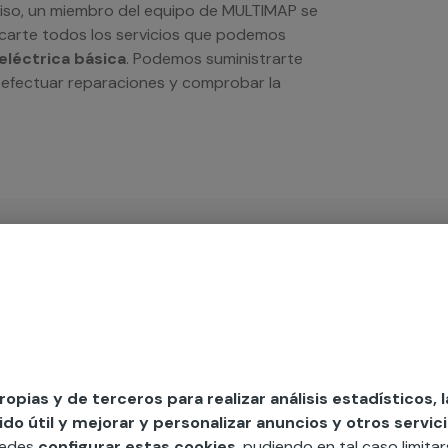
iso, un miembro del equipo de MULTIMAP se
carte todos los servicios que podemos
 eléctrica básica
. Podemos suministrarte
, efectuar reparaciones y comprobar la
iso
propias y de terceros para realizar análisis estadísticos, 
o útil y mejorar y personalizar anuncios y otros servici
MAP
uedes
configurar estas cookies
, pudiendo en tal caso limita