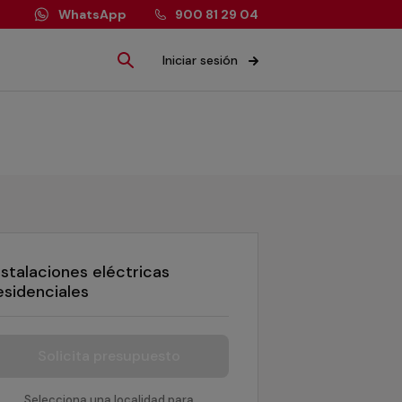
WhatsApp
900 81 29 04
Iniciar sesión
nstalaciones eléctricas
esidenciales
Solicita presupuesto
Selecciona una localidad para