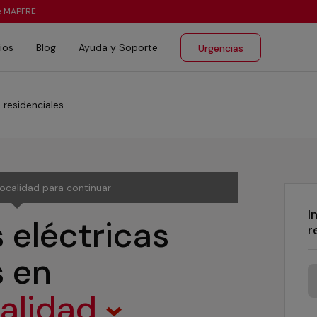
te MAPFRE
ios
Blog
Ayuda y Soporte
Urgencias
s residenciales
localidad para continuar
I
 eléctricas
r
s
en
calidad