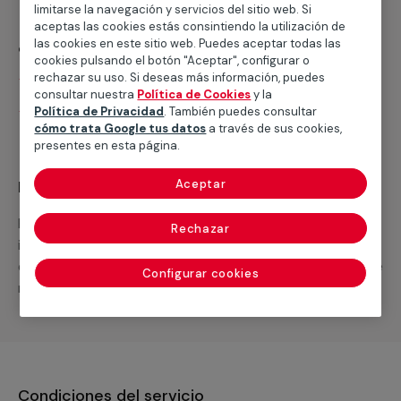
limitarse la navegación y servicios del sitio web. Si
aceptas las cookies estás consintiendo la utilización de
¿Qué incluye?
las cookies en este sitio web. Puedes aceptar todas las
cookies pulsando el botón "Aceptar", configurar o
Desplazamiento
rechazar su uso. Si deseas más información, puedes
consultar nuestra
Política de Cookies
y la
Presupuesto gratis y sin compromiso
Política de Privacidad
. También puedes consultar
cómo trata Google tus datos
a través de sus cookies,
presentes en esta página.
Recuerda que en MULTIMAP
Aceptar
Podemos ofrecer cualquier servicio a medida
Rechazar
incluyendo todo lo que necesites: materiales,
equipamientos, electrodomésticos, etc. Cuéntanos que
Configurar cookies
necesitas cuando te llamemos.
Condiciones del servicio