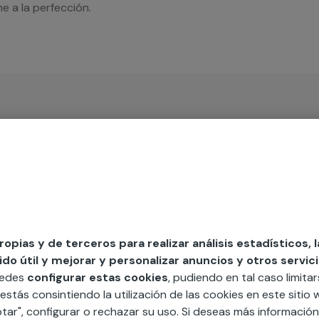
e a la perfección.
iso
MAP
propias y de terceros para realizar análisis estadísticos, 
o útil y mejorar y personalizar anuncios y otros servici
uedes
configurar estas cookies
, pudiendo en tal caso limita
edida incluyendo todo lo que necesites:
 estás consintiendo la utilización de las cookies en este siti
ésticos, etc. Cuéntanos que necesitas
tar", configurar o rechazar su uso. Si deseas más informació