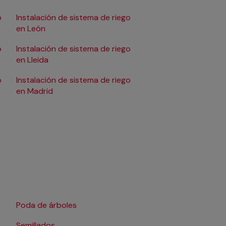
o
Instalación de sistema de riego
Instalación de sistem
en León
en Málaga
o
Instalación de sistema de riego
Instalación de sistem
en Lleida
en Pamplona/Iruña
o
Instalación de sistema de riego
Instalación de sistem
en Madrid
en Tarragona
Poda de árboles
Tratamientos fitosani
Semillados