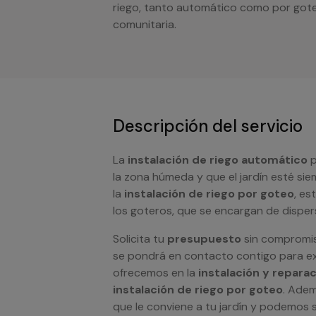
riego, tanto automático como por goteo
comunitaria.
Descripción del servicio
La
instalación de riego automático
p
la zona húmeda y que el jardín esté sie
la
instalación de riego por goteo
, es
los goteros, que se encargan de dispers
Solicita tu
presupuesto
sin compromis
se pondrá en contacto contigo para exp
ofrecemos en la
instalación y repara
instalación de riego por goteo
. Adem
que le conviene a tu jardín y podemos 