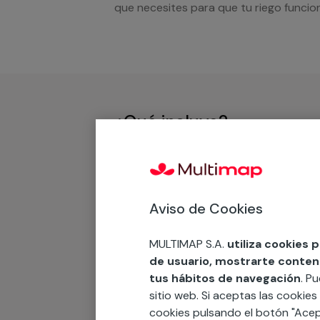
que necesites para que tu riego funcion
¿Qué incluye?
Desplazamiento
Presupuesto gratis y sin comprom
Aviso de Cookies
Recuerda que en MULTI
MULTIMAP S.A.
utiliza cookies 
de usuario, mostrarte contenid
tus hábitos de navegación
. P
Podemos ofrecer cualquier servicio a m
sitio web. Si aceptas las cookies
materiales, equipamientos, electrodom
cookies pulsando el botón "Acep
cuando te llamemos.