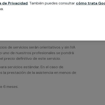
ca de Privacidad
. También puedes consultar
cómo trata Goo
na.
os de servicios serán orientativos y sin IVA
sto uno de nuestros profesionales se pondrá
l precio definitivo de este servicio.
ra servicios estándar. En el caso de
s la prestación de la asistencia en menos de
de 6 meses.