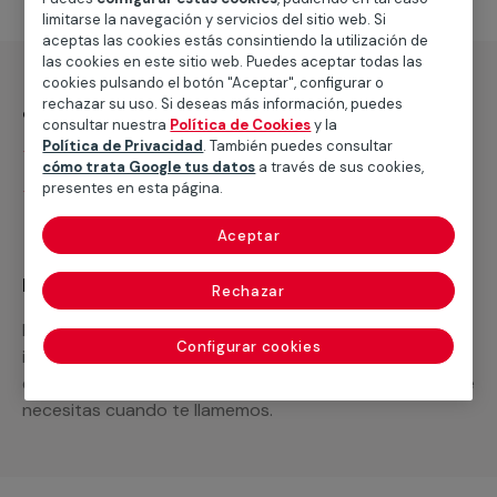
limitarse la navegación y servicios del sitio web. Si
aceptas las cookies estás consintiendo la utilización de
las cookies en este sitio web. Puedes aceptar todas las
cookies pulsando el botón "Aceptar", configurar o
¿Qué incluye?
rechazar su uso. Si deseas más información, puedes
consultar nuestra
Política de Cookies
y la
Política de Privacidad
. También puedes consultar
Desplazamiento
cómo trata Google tus datos
a través de sus cookies,
presentes en esta página.
Presupuesto gratis y sin compromiso
Aceptar
Recuerda que en MULTIMAP
Rechazar
Podemos ofrecer cualquier servicio a medida
Configurar cookies
incluyendo todo lo que necesites: materiales,
equipamientos, electrodomésticos, etc. Cuéntanos que
necesitas cuando te llamemos.