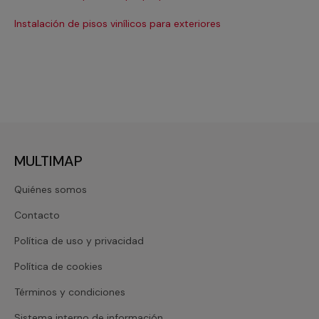
Ree
Instalación de pisos vinílicos para exteriores
Ree
MULTIMAP
Quiénes somos
Contacto
Política de uso y privacidad
Política de cookies
Términos y condiciones
Sistema interno de información