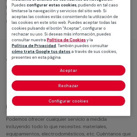
Puedes
configurar estas cookies
, pudiendo en tal caso
presupuesto. Además, si lo necesitas podemos
limitarse la navegación y servicios del sitio web. Si
suministrarte cualquier tipo de suelo vinílico que
aceptas las cookies estás consintiendo la utilización de
necesites.
las cookies en este sitio web. Puedes aceptar todas las
cookies pulsando el botón "Aceptar", configurar o
rechazar su uso. Si deseas más información, puedes
consultar nuestra
Política de Cookies
y la
Política de Privacidad
. También puedes consultar
cómo trata Google tus datos
a través de sus cookies,
¿Qué incluye?
presentes en esta página.
Desplazamiento
Aceptar
Presupuesto gratis y sin compromiso
Rechazar
Configurar cookies
Recuerda que en MULTIMAP
Podemos ofrecer cualquier servicio a medida
incluyendo todo lo que necesites: materiales,
equipamientos, electrodomésticos, etc. Cuéntanos que