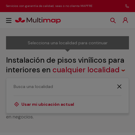
Servicios con garantía de calidad, seas o no cliente MAPFRE
Selecciona una localidad para continuar
Instalación de pisos vinílicos para
interiores
en
cualquier localidad
¿Necesitas un servicio de instalación de suelos vinílicos
para interiores? Aquí lo tienes. Nuestros profesionales
se adaptarán a todas tus necesidades y dejarán en
Usar mi ubicación actual
perfecto estado estos suelos tanto en viviendas como
en negocios.