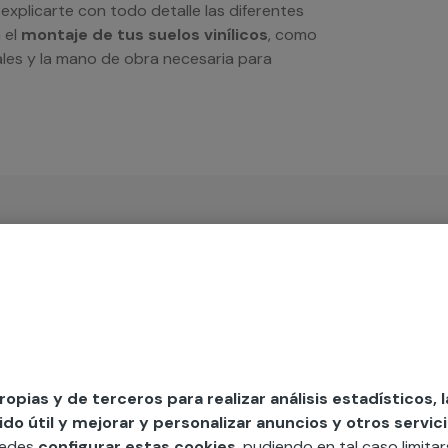
xplicarte con todo detalle las diferentes
 el
montaje de tus suelos vinílicos
, como
ales y la mano de obra necesaria para
iso
propias y de terceros para realizar análisis estadísticos, 
MAP
o útil y mejorar y personalizar anuncios y otros servici
uedes
configurar estas cookies
, pudiendo en tal caso limita