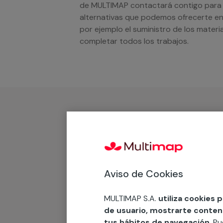
de MULTIMAP contactará contigo para e
alternativas que podemos ofrecerte en
por ejemplo el suministro de los materi
completar todos los trabajos.
¿Qué incluye?
Desplazamiento
Presupuesto gratis y sin comprom
Aviso de Cookies
MULTIMAP S.A.
utiliza cookies 
Recuerda que en MULTI
de usuario, mostrarte contenid
tus hábitos de navegación
. P