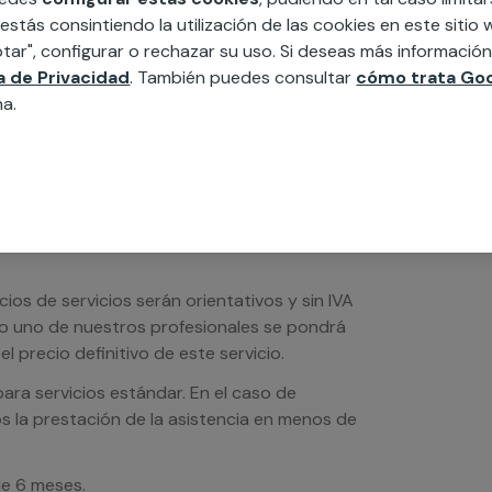
edida incluyendo todo lo que necesites:
 estás consintiendo la utilización de las cookies en este siti
ésticos, etc. Cuéntanos que necesitas
tar", configurar o rechazar su uso. Si deseas más informació
ca de Privacidad
. También puedes consultar
cómo trata Goo
na.
os de servicios serán orientativos y sin IVA
sto uno de nuestros profesionales se pondrá
l precio definitivo de este servicio.
ra servicios estándar. En el caso de
s la prestación de la asistencia en menos de
de 6 meses.