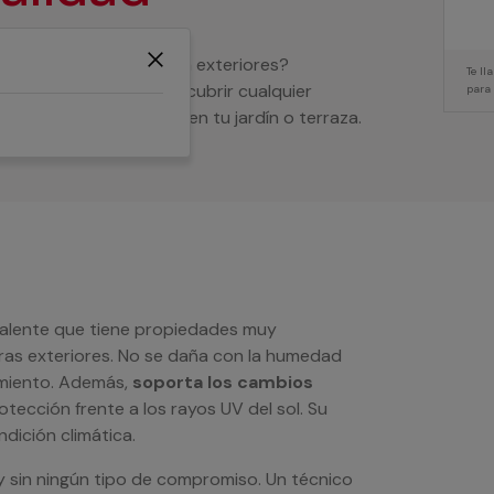
tus suelos vinílicos para exteriores?
Te l
 que se encargarán de cubrir cualquier
para
elo de vinilo exterior en tu jardín o terraza.
ivalente que tiene propiedades muy
ras exteriores. No se daña con la humedad
miento. Además,
soporta los cambios
otección frente a los rayos UV del sol. Su
ndición climática.
y sin ningún tipo de compromiso. Un técnico