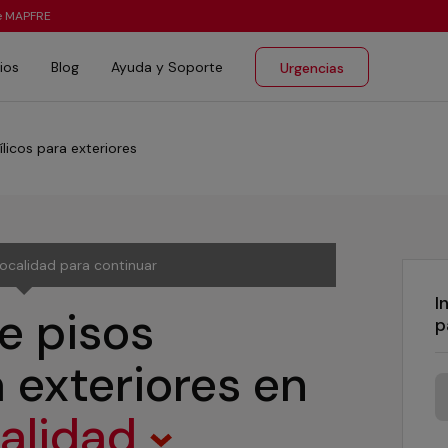
te MAPFRE
ios
Blog
Ayuda y Soporte
Urgencias
ílicos para exteriores
localidad para continuar
I
e pisos
p
a exteriores
en
calidad