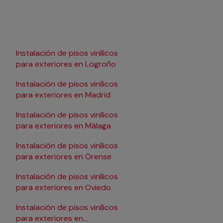
Instalación de pisos vinílicos
Instalación de pisos vi
para exteriores en Logroño
para exteriores en S
Instalación de pisos vinílicos
Instalación de pisos vi
para exteriores en Madrid
para exteriores en S
Instalación de pisos vinílicos
Instalación de pisos vi
para exteriores en Málaga
para exteriores en Sev
Instalación de pisos vinílicos
Instalación de pisos vi
para exteriores en Orense
para exteriores en T
Instalación de pisos vinílicos
Instalación de pisos vi
para exteriores en Oviedo
para exteriores en Va
Instalación de pisos vinílicos
Instalación de pisos vi
para exteriores en
para exteriores en Val