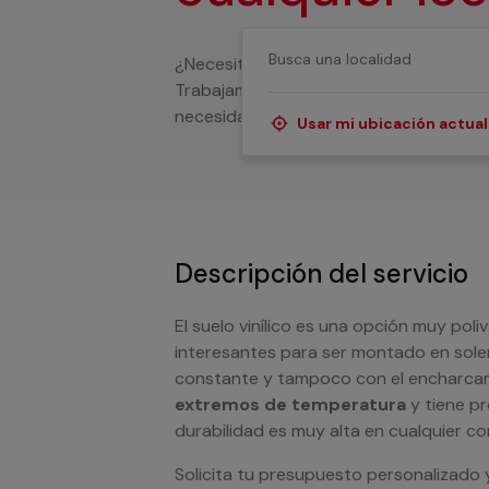
¿Necesitas ayuda con la instalación de 
Trabajamos con servicios profesionales
necesidad con la implementación de tu su
Usar mi ubicación actual
Descripción del servicio
El suelo vinílico es una opción muy pol
interesantes para ser montado en sole
constante y tampoco con el encharca
extremos de temperatura
y tiene pr
durabilidad es muy alta en cualquier co
Solicita tu presupuesto personalizado 