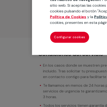
Podemos ofrecer cualquier servicio a m
sitio web. Si aceptas las cookies
materiales, equipamientos, electrodom
cookies pulsando el botón "Acep
cuando te llamemos.
Política de Cookies
y la
Políti
cookies, presentes en esta pági
Configurar cookies
Condiciones del servicio
En los casos donde se muestren preci
incluido. Tras solicitar tu presupue
en contacto contigo para facilitarte e
Te llamamos en menos de 24 horas pa
servicios de urgencia te garantizamo
3 horas.
Todos los servicios tienen garantía 