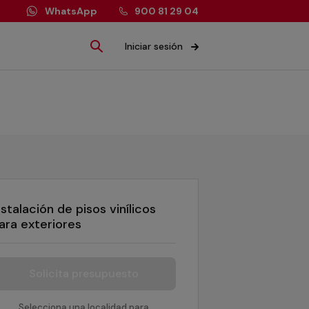
WhatsApp
900 81 29 04
Iniciar sesión
nstalación de pisos vinílicos
ara exteriores
Solicita presupuesto
Selecciona una localidad para