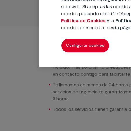
sitio web. Si aceptas las cookies
cookies pulsando el botón "Acep
Política de Cookies
y la
Políti
cookies, presentes en esta pági
Condiciones del servicio
Configurar cookies
En los casos donde se muestren preci
incluido. Tras solicitar tu presupue
en contacto contigo para facilitarte e
Te llamamos en menos de 24 horas pa
servicios de urgencia te garantizamo
3 horas.
Todos los servicios tienen garantía 