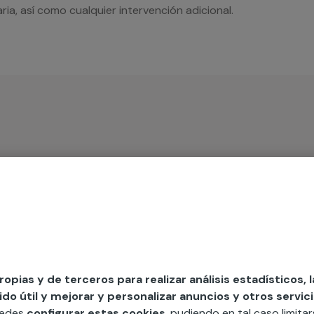
ia, así como cualquier intervención adicional.
iso
MAP
edida incluyendo todo lo que necesites:
propias y de terceros para realizar análisis estadísticos, 
ésticos, etc. Cuéntanos que necesitas
o útil y mejorar y personalizar anuncios y otros servici
uedes
configurar estas cookies
, pudiendo en tal caso limita