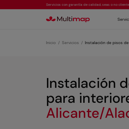
Servicios con garantía de calidad, seas o no clien
Servic
Inicio
Servicios
Instalación de pisos de
Instalación 
para interio
Alicante/Al