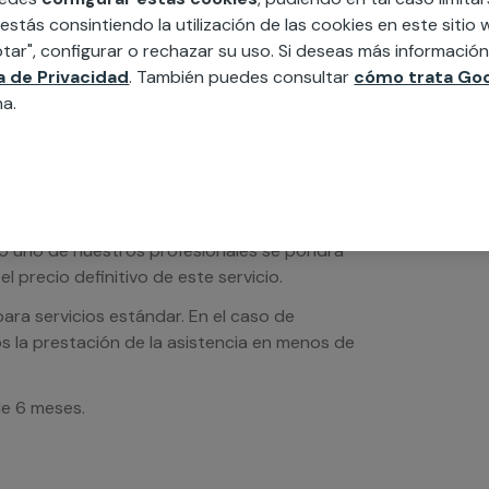
 estás consintiendo la utilización de las cookies en este siti
tar", configurar o rechazar su uso. Si deseas más informació
ca de Privacidad
. También puedes consultar
cómo trata Goo
na.
os de servicios serán orientativos y sin IVA
sto uno de nuestros profesionales se pondrá
l precio definitivo de este servicio.
ra servicios estándar. En el caso de
s la prestación de la asistencia en menos de
de 6 meses.