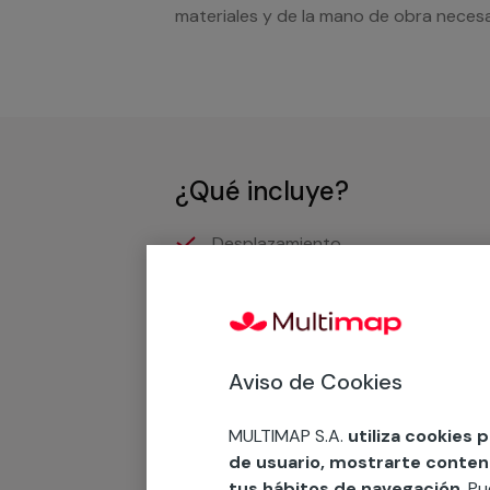
materiales y de la mano de obra necesar
¿Qué incluye?
Desplazamiento
Presupuesto gratis y sin comprom
Recuerda que en MULTI
Aviso de Cookies
Podemos ofrecer cualquier servicio a m
MULTIMAP S.A.
utiliza cookies 
materiales, equipamientos, electrodom
de usuario, mostrarte contenid
cuando te llamemos.
tus hábitos de navegación
. P