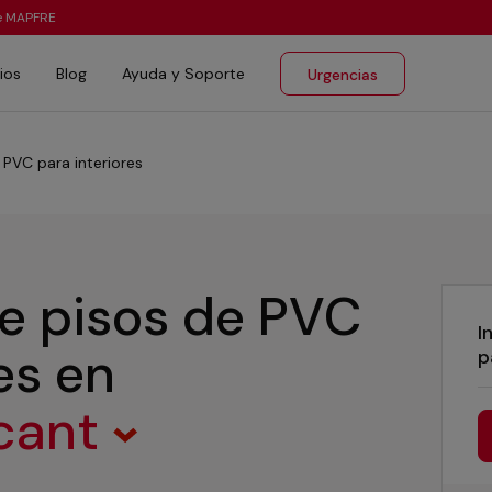
te MAPFRE
ios
Blog
Ayuda y Soporte
Urgencias
 PVC para interiores
de pisos de PVC
I
res
en
p
acant