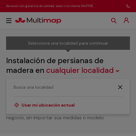
Servicios con garantía de calidad, seas o no cliente MAPFRE
Selecciona una localidad para continuar
Instalación de persianas de
madera
en
cualquier localidad
¿Buscas ayuda con la instalación de tus persianas de
madera? Nuestros técnicos se encargarán de cubrir
cualquier necesidad para el montaje de tus persianas
Usar mi ubicación actual
de madera en cualquier estancia de tu hogar o
negocio, sin importar sus medidas o modelo.