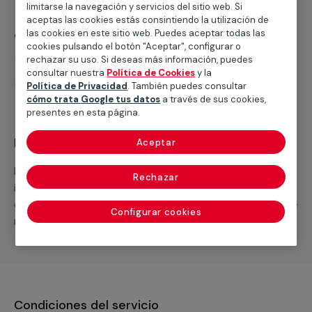
limitarse la navegación y servicios del sitio web. Si
aceptas las cookies estás consintiendo la utilización de
¿Qué incluye?
las cookies en este sitio web. Puedes aceptar todas las
cookies pulsando el botón "Aceptar", configurar o
Desplazamiento
rechazar su uso. Si deseas más información, puedes
consultar nuestra
Política de Cookies
y la
Presupuesto gratis y sin compromiso
Política de Privacidad
. También puedes consultar
cómo trata Google tus datos
a través de sus cookies,
presentes en esta página.
Recuerda que en MULTIMAP
Aceptar
Podemos ofrecer cualquier servicio a medida
Rechazar
incluyendo todo lo que necesites: materiales,
equipamientos, electrodomésticos, etc. Cuéntanos que
Configurar cookies
necesitas cuando te llamemos.
Condiciones del servicio