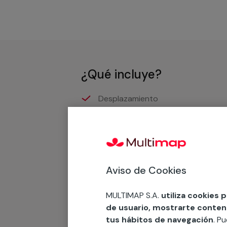
¿Qué incluye?
Desplazamiento
Presupuesto gratis y sin comprom
Recuerda que en MULTI
Aviso de Cookies
Podemos ofrecer cualquier servicio a m
MULTIMAP S.A.
utiliza cookies 
materiales, equipamientos, electrodom
de usuario, mostrarte contenid
cuando te llamemos.
tus hábitos de navegación
. P