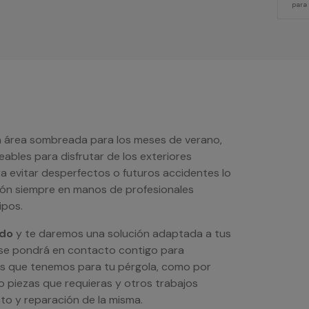
para
un área sombreada para los meses de verano,
bles para disfrutar de los exteriores
ra evitar desperfectos o futuros accidentes lo
ión siempre en manos de profesionales
ipos.
ado
y te daremos una solución adaptada a tus
se pondrá en contacto contigo para
des que tenemos para tu pérgola, como por
 o piezas que requieras y otros trabajos
to y reparación de la misma.