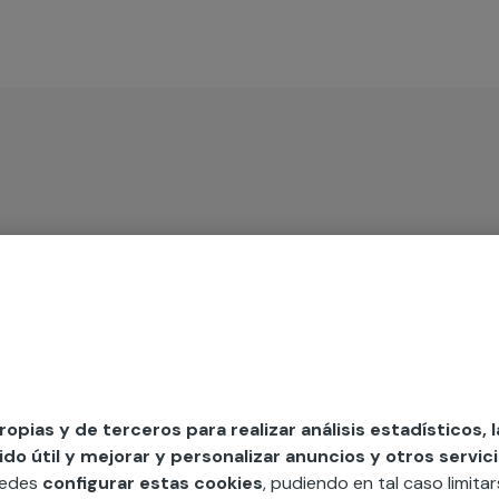
iso
MAP
edida incluyendo todo lo que necesites:
propias y de terceros para realizar análisis estadísticos, 
ésticos, etc. Cuéntanos que necesitas
o útil y mejorar y personalizar anuncios y otros servici
uedes
configurar estas cookies
, pudiendo en tal caso limita