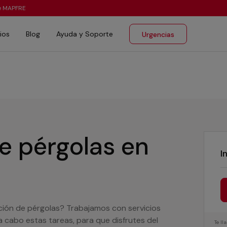
te MAPFRE
ios
Blog
Ayuda y Soporte
Urgencias
de pérgolas
en
I
ción de pérgolas? Trabajamos con servicios
a cabo estas tareas, para que disfrutes del
Te l