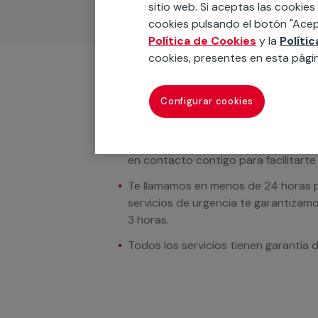
sitio web. Si aceptas las cookies
cookies pulsando el botón "Acep
Política de Cookies
y la
Políti
cookies, presentes en esta pági
Condiciones del servicio
Configurar cookies
En los casos donde se muestren preci
incluido. Tras solicitar tu presupue
en contacto contigo para facilitarte e
Te llamamos en menos de 24 horas pa
servicios de urgencia te garantizamo
3 horas.
Todos los servicios tienen garantía 