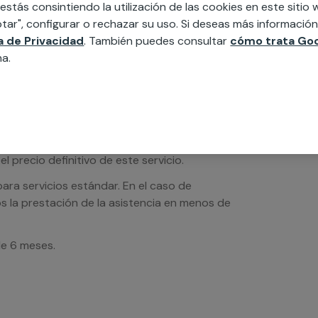
 estás consintiendo la utilización de las cookies en este siti
tar", configurar o rechazar su uso. Si deseas más informació
ca de Privacidad
. También puedes consultar
cómo trata Goo
na.
os de servicios serán orientativos y sin IVA
sto uno de nuestros profesionales se pondrá
l precio definitivo de este servicio.
ra servicios estándar. En el caso de
s la prestación de la asistencia en menos de
de 6 meses.