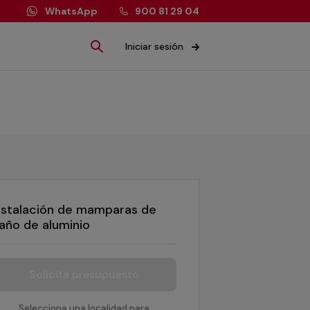
WhatsApp
900 81 29 04
Iniciar sesión
nstalación de mamparas de
año de aluminio
Solicita presupuesto
Selecciona una localidad para