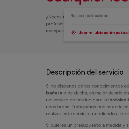
¿Necesitas ayuda para instalar una ma
profesionales que te proporcionamos cu
mamparas para baños.
Usar mi ubicación actual
Descripción del servicio
Si no dispones de los conocimientos 
bañera
o de ducha, es mejor dejarlo e
un servicio de calidad para la
instalac
unas horas. Trabajamos con materiales
realizar este servicio atendiendo a todo
Si quieres un presupuesto a medida y s