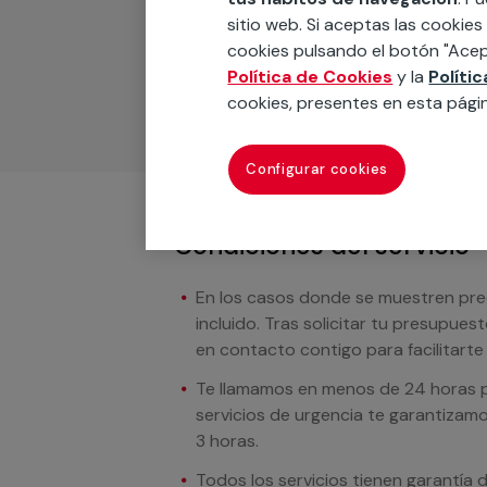
Podemos ofrecer cualquier servicio a m
sitio web. Si aceptas las cookies
materiales, equipamientos, electrodom
cookies pulsando el botón "Acep
cuando te llamemos.
Política de Cookies
y la
Políti
cookies, presentes en esta pági
Configurar cookies
Condiciones del servicio
En los casos donde se muestren preci
incluido. Tras solicitar tu presupue
en contacto contigo para facilitarte e
Te llamamos en menos de 24 horas pa
servicios de urgencia te garantizamo
3 horas.
Todos los servicios tienen garantía 