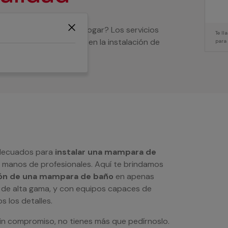
mpara de ducha en tu hogar? Los servicios
Te l
bren lo que necesites en la instalación de
para
adecuados para
instalar una mampara de
n manos de profesionales. Aquí te brindamos
ión de una mampara de baño
en apenas
 de alta gama, y con equipos capaces de
s los detalles.
in compromiso, no tienes más que pedírnoslo.