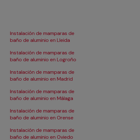
Instalación de mamparas de
Instalación de mampa
baño de aluminio en Lleida
baño de aluminio en
Pamplona/Iruña
Instalación de mamparas de
Instalación de mampa
baño de aluminio en Logroño
baño de aluminio en
Salamanca
Instalación de mamparas de
Instalación de mampa
baño de aluminio en Madrid
baño de aluminio en 
Instalación de mamparas de
Instalación de mampa
baño de aluminio en Málaga
baño de aluminio en Se
Instalación de mamparas de
Instalación de mampa
baño de aluminio en Orense
baño de aluminio en 
Instalación de mamparas de
Instalación de mampa
baño de aluminio en Oviedo
baño de aluminio en V