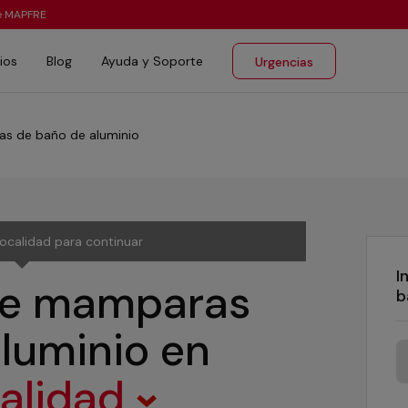
te MAPFRE
ios
Blog
Ayuda y Soporte
Urgencias
as de baño de aluminio
localidad para continuar
I
 de mamparas
b
aluminio
en
calidad