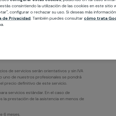
edida incluyendo todo lo que necesites:
 estás consintiendo la utilización de las cookies en este siti
ésticos, etc. Cuéntanos que necesitas
tar", configurar o rechazar su uso. Si deseas más informació
ca de Privacidad
. También puedes consultar
cómo trata Goo
na.
os de servicios serán orientativos y sin IVA
sto uno de nuestros profesionales se pondrá
l precio definitivo de este servicio.
ra servicios estándar. En el caso de
s la prestación de la asistencia en menos de
de 6 meses.