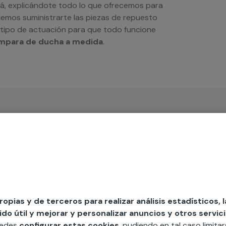
á, explicándote todo lo que ofrecemos para
demos suministrarte las piezas de repuesto
r tipo de actuación para que todo funcione
para de ducha a medida
.
iso
propias y de terceros para realizar análisis estadísticos, 
MAP
o útil y mejorar y personalizar anuncios y otros servici
uedes
configurar estas cookies
, pudiendo en tal caso limita