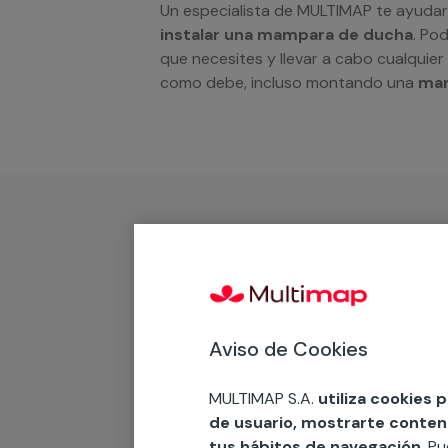
Un especialista de MULTIMAP te ayudar
instalar una mampara de ducha
. Po
que necesites y llevar a cabo cualquie
como debe, incluso montando una
mam
¿Qué incluye?
Desplazamiento
Presupuesto gratis y sin comprom
Aviso de Cookies
MULTIMAP S.A.
utiliza cookies 
Recuerda que en MULTI
de usuario, mostrarte contenid
tus hábitos de navegación
. P