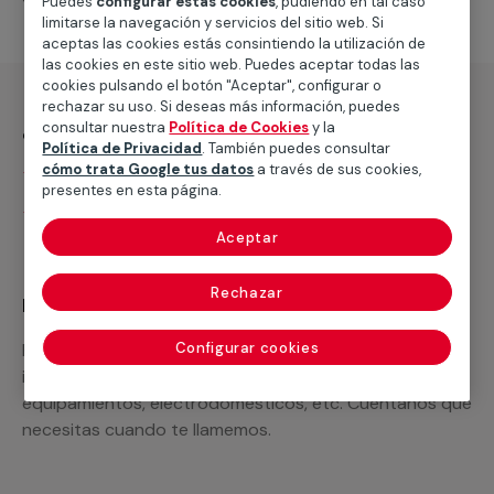
Puedes
configurar estas cookies
, pudiendo en tal caso
limitarse la navegación y servicios del sitio web. Si
aceptas las cookies estás consintiendo la utilización de
las cookies en este sitio web. Puedes aceptar todas las
cookies pulsando el botón "Aceptar", configurar o
rechazar su uso. Si deseas más información, puedes
¿Qué incluye?
consultar nuestra
Política de Cookies
y la
Política de Privacidad
. También puedes consultar
cómo trata Google tus datos
a través de sus cookies,
Desplazamiento
presentes en esta página.
Presupuesto gratis y sin compromiso
Aceptar
Rechazar
Recuerda que en MULTIMAP
Podemos ofrecer cualquier servicio a medida
Configurar cookies
incluyendo todo lo que necesites: materiales,
equipamientos, electrodomésticos, etc. Cuéntanos que
necesitas cuando te llamemos.