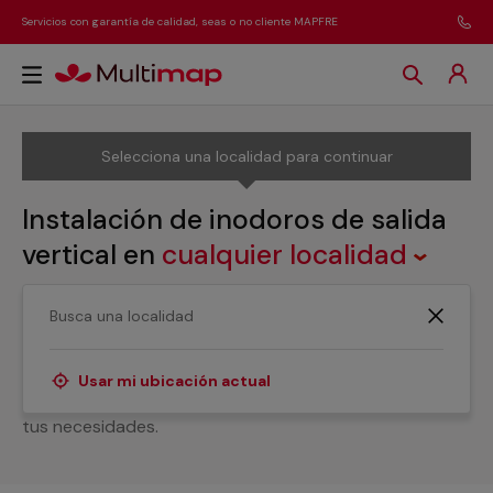
Servicios con garantía de calidad, seas o no cliente MAPFRE
Selecciona una localidad para continuar
Instalación de inodoros de salida
vertical
en
cualquier localidad
¿No sabes a quién llamar para instalar un inodoro de
salida vertical? Solo tienes que consultar nuestros
servicios profesionales. Te ofrecemos una amplia gama
Usar mi ubicación actual
de opciones para que la instalación esté a la altura de
tus necesidades.