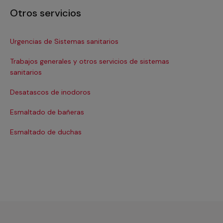
Otros servicios
Urgencias de Sistemas sanitarios
Es
Trabajos generales y otros servicios de sistemas
Es
sanitarios
Ins
Desatascos de inodoros
Ins
Esmaltado de bañeras
In
Esmaltado de duchas
Re