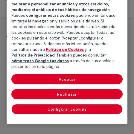
mejorar y personalizar anuncios y otros servicios,
mediante el análisis de tus hábitos de navegación
.
Puedes
configurar estas cookies
, pudiendo en tal caso
limitarse la navegación y servicios del sitio web. Si
aceptas las cookies estás consintiendo la utilización de
las cookies en este sitio web. Puedes aceptar todas las
¿Qué incluye?
cookies pulsando el botón "Aceptar", configurar o
rechazar su uso. Si deseas más información, puedes
Desplazamiento
consultar nuestra
Política de Cookies
y la
Política de Privacidad
. También puedes consultar
Presupuesto gratis y sin compromiso
cómo trata Google tus datos
a través de sus cookies,
presentes en esta página.
Instalación de inodoro completo, taza y tanque,
incluso sustitución de tornillos de anclaje,
Aceptar
mecanismos de carga y descarga, adaptación con
manguito de conexión recto, excéntrico, flexible
Rechazar
extensible, manguito evacuación dual o codo
evacuación vertical
Configurar cookies
Todos los materiales necesarios excepto el
sanitario