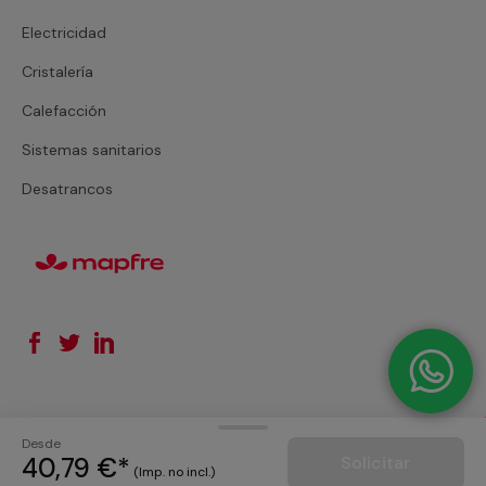
Electricidad
Cristalería
Calefacción
Sistemas sanitarios
Desatrancos
Desde
40,79 €*
Solicitar
© 2026. Todos los derechos reservados
(Imp. no incl.)