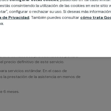
 estás consintiendo la utilización de las cookies en este siti
tar", configurar o rechazar su uso. Si deseas más informació
ca de Privacidad
. También puedes consultar
cómo trata Goo
na.
os de servicios serán orientativos y sin IVA
sto uno de nuestros profesionales se pondrá
l precio definitivo de este servicio.
ra servicios estándar. En el caso de
s la prestación de la asistencia en menos de
de 6 meses.