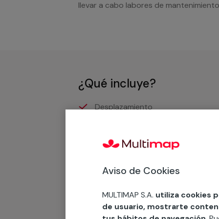
llevar a cabo labores de mantenimiento
¿Qué incluye?
Desplazamiento
Presupuesto gratis y sin comprom
Recuerda que en MULTI
Aviso de Cookies
Podemos ofrecer cualquier servicio a m
MULTIMAP S.A.
utiliza cookies 
materiales, equipamientos, electrodom
de usuario, mostrarte contenid
cuando te llamemos.
tus hábitos de navegación
. P