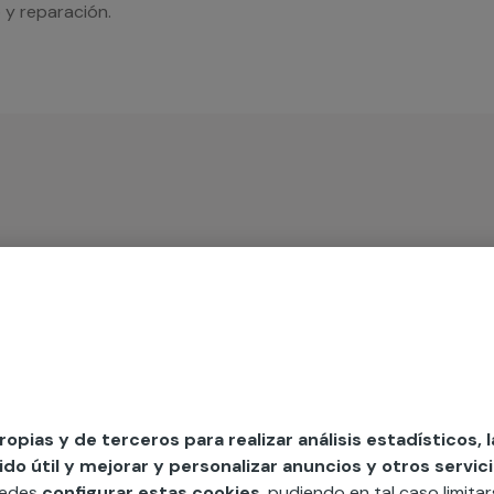
 y reparación.
iso
MAP
edida incluyendo todo lo que necesites:
propias y de terceros para realizar análisis estadísticos, 
ésticos, etc. Cuéntanos que necesitas
o útil y mejorar y personalizar anuncios y otros servici
uedes
configurar estas cookies
, pudiendo en tal caso limita