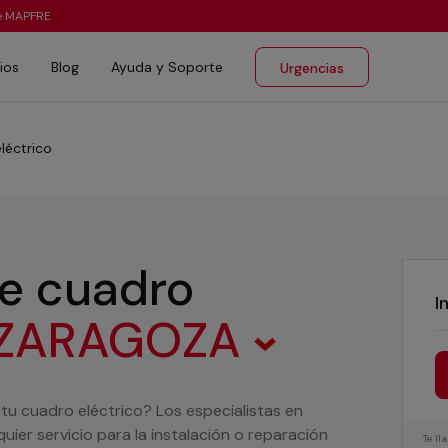
te MAPFRE
ios
Blog
Ayuda y Soporte
Urgencias
léctrico
de cuadro
I
ZARAGOZA
 tu cuadro eléctrico? Los especialistas en
ier servicio para la instalación o reparación
Te l