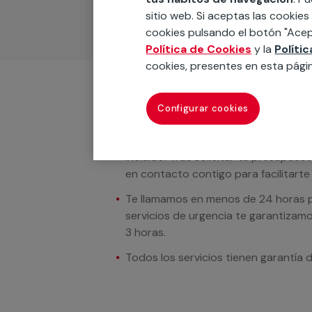
sitio web. Si aceptas las cookies
cookies pulsando el botón "Acep
Política de Cookies
y la
Políti
cookies, presentes en esta pági
Condiciones del servicio
Configurar cookies
En los casos donde se muestren preci
incluido. Tras solicitar tu presupue
en contacto contigo para facilitarte e
Te llamamos en menos de 24 horas pa
servicios de urgencia te garantizamo
3 horas.
Todos los servicios tienen garantía 