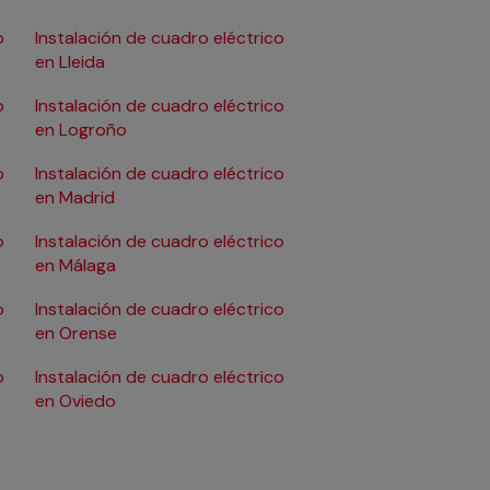
o
Instalación de cuadro eléctrico
Instalación de cuadro
en Lleida
en Pamplona/Iruña
o
Instalación de cuadro eléctrico
Instalación de cuadro
en Logroño
en Salamanca
o
Instalación de cuadro eléctrico
Instalación de cuadro
en Madrid
en Santander
o
Instalación de cuadro eléctrico
Instalación de cuadro
en Málaga
en Sevilla
o
Instalación de cuadro eléctrico
Instalación de cuadro
en Orense
en Tarragona
o
Instalación de cuadro eléctrico
Instalación de cuadro
en Oviedo
en Valencia