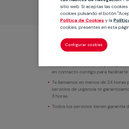
sitio web. Si aceptas las cookies
cookies pulsando el botón "Acep
Política de Cookies
y la
Políti
cookies, presentes en esta pági
Condiciones del servicio
Configurar cookies
En los casos donde se muestren preci
incluido. Tras solicitar tu presupue
en contacto contigo para facilitarte e
Te llamamos en menos de 24 horas pa
servicios de urgencia te garantizamo
3 horas.
Todos los servicios tienen garantía 