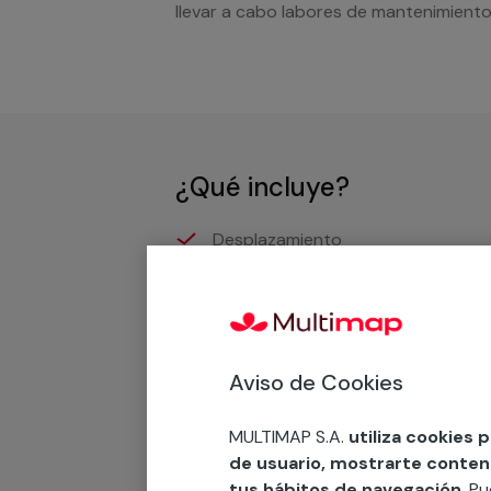
llevar a cabo labores de mantenimiento
¿Qué incluye?
Desplazamiento
Presupuesto gratis y sin comprom
Recuerda que en MULTI
Aviso de Cookies
Podemos ofrecer cualquier servicio a m
MULTIMAP S.A.
utiliza cookies 
materiales, equipamientos, electrodom
de usuario, mostrarte contenid
cuando te llamemos.
tus hábitos de navegación
. P