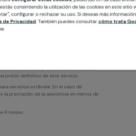
 estás consintiendo la utilización de las cookies en este siti
tar", configurar o rechazar su uso. Si deseas más informació
ca de Privacidad
. También puedes consultar
cómo trata Goo
na.
os de servicios serán orientativos y sin IVA
sto uno de nuestros profesionales se pondrá
l precio definitivo de este servicio.
ra servicios estándar. En el caso de
s la prestación de la asistencia en menos de
de 6 meses.