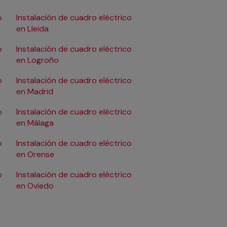
o
Instalación de cuadro eléctrico
Instalación de cuadro
en Lleida
en Pamplona/Iruña
o
Instalación de cuadro eléctrico
Instalación de cuadro
en Logroño
en Salamanca
o
Instalación de cuadro eléctrico
Instalación de cuadro
en Madrid
en Santander
o
Instalación de cuadro eléctrico
Instalación de cuadro
en Málaga
en Sevilla
o
Instalación de cuadro eléctrico
Instalación de cuadro
en Orense
en Tarragona
o
Instalación de cuadro eléctrico
Instalación de cuadro
en Oviedo
en Valencia