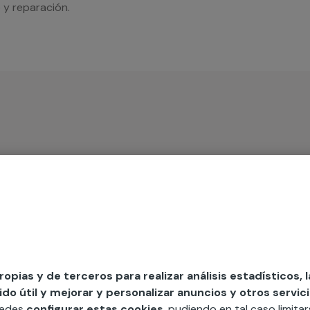
 y reparación.
iso
MAP
edida incluyendo todo lo que necesites:
propias y de terceros para realizar análisis estadísticos, 
ésticos, etc. Cuéntanos que necesitas
o útil y mejorar y personalizar anuncios y otros servici
uedes
configurar estas cookies
, pudiendo en tal caso limita