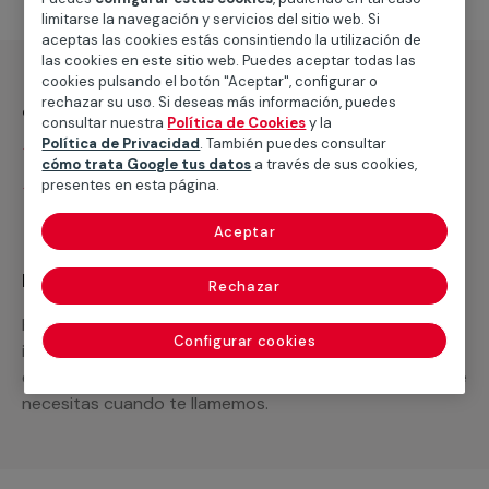
limitarse la navegación y servicios del sitio web. Si
aceptas las cookies estás consintiendo la utilización de
las cookies en este sitio web. Puedes aceptar todas las
cookies pulsando el botón "Aceptar", configurar o
¿Qué incluye?
rechazar su uso. Si deseas más información, puedes
consultar nuestra
Política de Cookies
y la
Política de Privacidad
. También puedes consultar
Desplazamiento
cómo trata Google tus datos
a través de sus cookies,
presentes en esta página.
Presupuesto gratis y sin compromiso
Aceptar
Recuerda que en MULTIMAP
Rechazar
Podemos ofrecer cualquier servicio a medida
Configurar cookies
incluyendo todo lo que necesites: materiales,
equipamientos, electrodomésticos, etc. Cuéntanos que
necesitas cuando te llamemos.