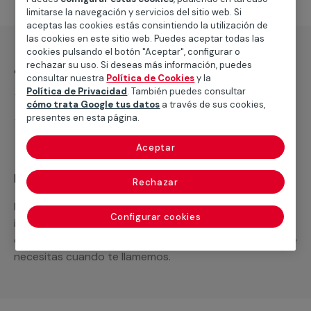
limitarse la navegación y servicios del sitio web. Si
aceptas las cookies estás consintiendo la utilización de
las cookies en este sitio web. Puedes aceptar todas las
cookies pulsando el botón "Aceptar", configurar o
¿Qué incluye?
rechazar su uso. Si deseas más información, puedes
consultar nuestra
Política de Cookies
y la
Política de Privacidad
. También puedes consultar
Desplazamiento
cómo trata Google tus datos
a través de sus cookies,
presentes en esta página.
Presupuesto gratis y sin compromiso
Aceptar
Recuerda que en MULTIMAP
Rechazar
Podemos ofrecer cualquier servicio a medida
Configurar cookies
incluyendo todo lo que necesites: materiales,
equipamientos, electrodomésticos, etc. Cuéntanos que
necesitas cuando te llamemos.