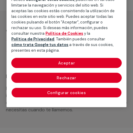
limitarse la navegación y servicios del sitio web. Si
aceptas las cookies estás consintiendo la utilización de
las cookies en este sitio web. Puedes aceptar todas las
cookies pulsando el botón "Aceptar", configurar o
¿Qué incluye?
rechazar su uso. Si deseas más información, puedes
consultar nuestra
Política de Cookies
y la
Política de Privacidad
. También puedes consultar
Desplazamiento
cómo trata Google tus datos
a través de sus cookies,
presentes en esta página.
Presupuesto gratis y sin compromiso
Aceptar
Recuerda que en MULTIMAP
Rechazar
Podemos ofrecer cualquier servicio a medida
Configurar cookies
incluyendo todo lo que necesites: materiales,
equipamientos, electrodomésticos, etc. Cuéntanos que
necesitas cuando te llamemos.