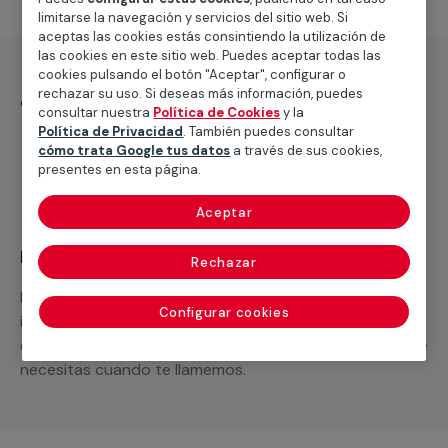
limitarse la navegación y servicios del sitio web. Si
aceptas las cookies estás consintiendo la utilización de
las cookies en este sitio web. Puedes aceptar todas las
cookies pulsando el botón "Aceptar", configurar o
¿Qué incluye?
rechazar su uso. Si deseas más información, puedes
consultar nuestra
Política de Cookies
y la
Política de Privacidad
. También puedes consultar
Desplazamiento
cómo trata Google tus datos
a través de sus cookies,
presentes en esta página.
Presupuesto gratis y sin compromiso
Aceptar
Recuerda que en MULTIMAP
Rechazar
Podemos ofrecer cualquier servicio a medida
Configurar cookies
incluyendo todo lo que necesites: materiales,
equipamientos, electrodomésticos, etc. Cuéntanos que
necesitas cuando te llamemos.