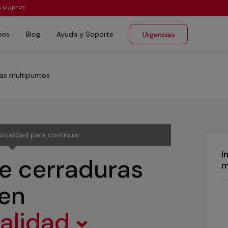
te MAPFRE
ios
Blog
Ayuda y Soporte
Urgencias
ras multipuntos
localidad para continuar
I
de cerraduras
m
en
calidad