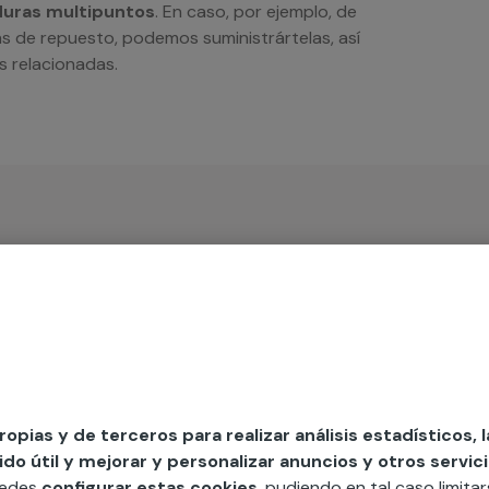
aduras multipuntos
. En caso, por ejemplo, de
s de repuesto, podemos suministrártelas, así
s relacionadas.
iso
 cerradura
propias y de terceros para realizar análisis estadísticos, 
o útil y mejorar y personalizar anuncios y otros servici
uedes
configurar estas cookies
, pudiendo en tal caso limita