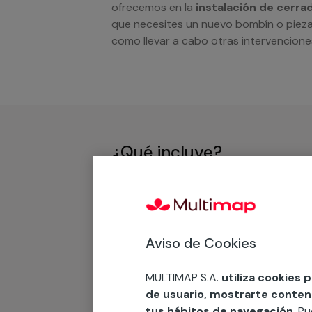
ofrecemos en la
instalación de cerr
que necesites un nuevo bombín o pieza
como llevar a cabo otras intervencione
¿Qué incluye?
Desplazamiento
Presupuesto gratis y sin comprom
Mano de obra para instalación de
Aviso de Cookies
MULTIMAP S.A.
utiliza cookies 
¿Qué no incluye?
de usuario, mostrarte contenid
tus hábitos de navegación
. P