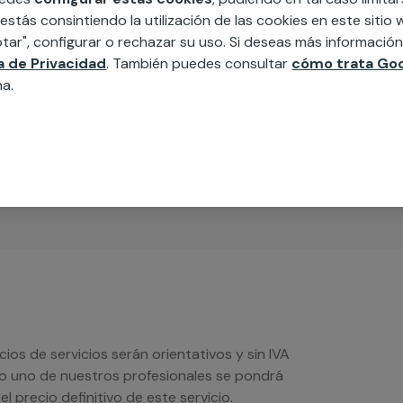
 estás consintiendo la utilización de las cookies en este siti
tar", configurar o rechazar su uso. Si deseas más informació
ca de Privacidad
. También puedes consultar
cómo trata Goo
MAP
na.
edida incluyendo todo lo que necesites:
ésticos, etc. Cuéntanos que necesitas
os de servicios serán orientativos y sin IVA
sto uno de nuestros profesionales se pondrá
l precio definitivo de este servicio.