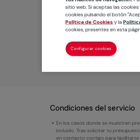
Materiales
sitio web. Si aceptas las cookies
cookies pulsando el botón "Acep
Política de Cookies
y la
Políti
Recuerda que en MULTI
cookies, presentes en esta pági
Podemos ofrecer cualquier servicio a m
Configurar cookies
materiales, equipamientos, electrodom
cuando te llamemos.
Condiciones del servicio
En los casos donde se muestren preci
incluido. Tras solicitar tu presupue
en contacto contigo para facilitarte e