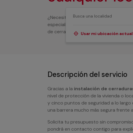
¿Necesitas llevar a cabo la instalación
especializados que te ofrecemos pueden
de cerrajería, tanto si es para un domi
Usar mi ubicación actual
Descripción del servicio
Gracias a la
instalación de cerradur
nivel de protección de la vivienda o lo
y cinco puntos de seguridad a lo largo 
una barrera mucho más segura frente a
Solicita tu presupuesto sin compromis
pondrá en contacto contigo para explic