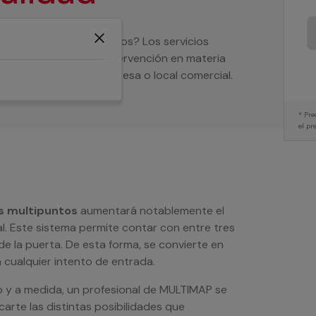
 de cerraduras multipuntos? Los servicios
 realizar cualquier intervención en materia
cilio como para una empresa o local comercial.
* Pre
el pr
as multipuntos
aumentará notablemente el
cal. Este sistema permite contar con entre tres
de la puerta. De esta forma, se convierte en
 cualquier intento de entrada.
o y a medida, un profesional de MULTIMAP se
arte las distintas posibilidades que