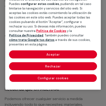
intervenciones que hagan falta para que funcione
Puedes
configurar estas cookies
, pudiendo en tal caso
correctamente.
limitarse la navegación y servicios del sitio web. Si
aceptas las cookies estás consintiendo la utilización de
las cookies en este sitio web. Puedes aceptar todas las
cookies pulsando el botón "Aceptar", configurar o
rechazar su uso. Si deseas más información, puedes
consultar nuestra
Política de Cookies
y la
¿Qué incluye?
Política de Privacidad
. También puedes consultar
cómo trata Google tus datos
a través de sus cookies,
Desplazamiento
presentes en esta página.
Presupuesto gratis y sin compromiso
Aceptar
Antena, amplificadores exterior e interior
Rechazar
Mano de obra de instalación
Configurar cookies
Recuerda que en MULTIMAP
Podemos ofrecer cualquier servicio a medida
incluyendo todo lo que necesites: materiales,