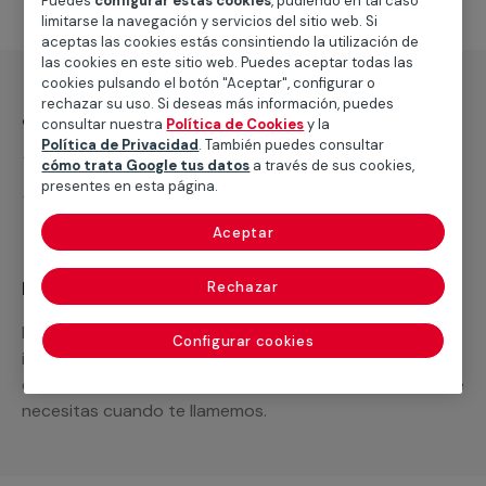
Puedes
configurar estas cookies
, pudiendo en tal caso
limitarse la navegación y servicios del sitio web. Si
aceptas las cookies estás consintiendo la utilización de
las cookies en este sitio web. Puedes aceptar todas las
cookies pulsando el botón "Aceptar", configurar o
rechazar su uso. Si deseas más información, puedes
¿Qué incluye?
consultar nuestra
Política de Cookies
y la
Política de Privacidad
. También puedes consultar
Desplazamiento
cómo trata Google tus datos
a través de sus cookies,
presentes en esta página.
Presupuesto gratis y sin compromiso
Aceptar
Recuerda que en MULTIMAP
Rechazar
Podemos ofrecer cualquier servicio a medida
Configurar cookies
incluyendo todo lo que necesites: materiales,
equipamientos, electrodomésticos, etc. Cuéntanos que
necesitas cuando te llamemos.