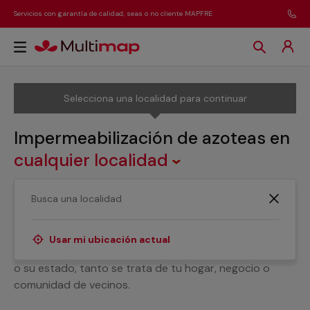
Servicios con garantía de calidad, seas o no cliente MAPFRE
Selecciona una localidad para continuar
Impermeabilización de azoteas
en
cualquier localidad
¿Necesitas ayuda para impermeabilizar tu azotea?
Disponemos de servicios profesionales cualificados
que realizan con garantías cualquier servicio de
Usar mi ubicación actual
impermeabilización con independencia de la superficie
o su estado, tanto se trata de tu hogar, negocio o
comunidad de vecinos.