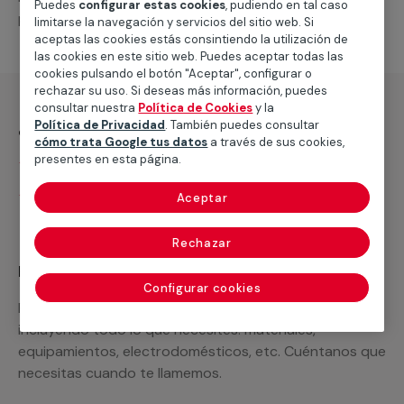
Puedes
configurar estas cookies
, pudiendo en tal caso
para que funcione correctamente.
limitarse la navegación y servicios del sitio web. Si
aceptas las cookies estás consintiendo la utilización de
las cookies en este sitio web. Puedes aceptar todas las
cookies pulsando el botón "Aceptar", configurar o
rechazar su uso. Si deseas más información, puedes
consultar nuestra
Política de Cookies
y la
¿Qué incluye?
Política de Privacidad
. También puedes consultar
cómo trata Google tus datos
a través de sus cookies,
presentes en esta página.
Desplazamiento
Presupuesto gratis y sin compromiso
Aceptar
Rechazar
Recuerda que en MULTIMAP
Configurar cookies
Podemos ofrecer cualquier servicio a medida
incluyendo todo lo que necesites: materiales,
equipamientos, electrodomésticos, etc. Cuéntanos que
necesitas cuando te llamemos.