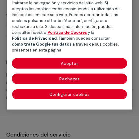
limitarse la navegación y servicios del sitio web. Si
aceptas las cookies estás consintiendo la utilización de
¿Qué incluye?
las cookies en este sitio web. Puedes aceptar todas las
cookies pulsando el botón "Aceptar", configurar o
Desplazamiento
rechazar su uso. Si deseas más información, puedes
consultar nuestra
Política de Cookies
y la
Presupuesto gratis y sin compromiso
Política de Privacidad
. También puedes consultar
cómo trata Google tus datos
a través de sus cookies,
presentes en esta página.
Recuerda que en MULTIMAP
Aceptar
Podemos ofrecer cualquier servicio a medida
Rechazar
incluyendo todo lo que necesites: materiales,
equipamientos, electrodomésticos, etc. Cuéntanos que
Configurar cookies
necesitas cuando te llamemos.
Condiciones del servicio