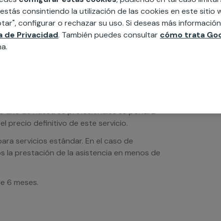
 estás consintiendo la utilización de las cookies en este siti
tar", configurar o rechazar su uso. Si deseas más informació
ca de Privacidad
. También puedes consultar
cómo trata Goo
na.
os de servicios serán orientativos y sin IVA
sto uno de nuestros profesionales se pondrá
l precio definitivo de este servicio.
ra servicios estándar. En el caso de
s la prestación de la asistencia en menos de
de 6 meses.