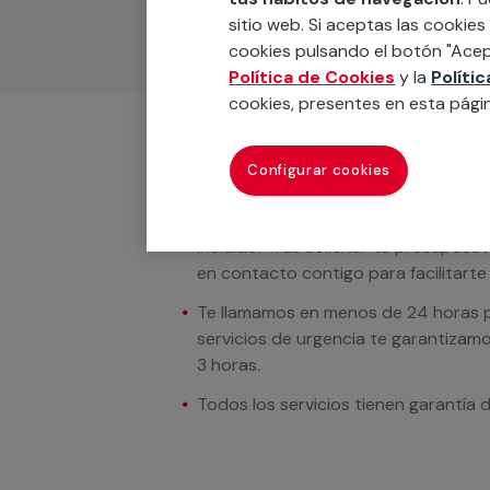
sitio web. Si aceptas las cookies
cookies pulsando el botón "Acep
Política de Cookies
y la
Políti
cookies, presentes en esta pági
Condiciones del servicio
Configurar cookies
En los casos donde se muestren preci
incluido. Tras solicitar tu presupue
en contacto contigo para facilitarte e
Te llamamos en menos de 24 horas pa
servicios de urgencia te garantizamo
3 horas.
Todos los servicios tienen garantía 