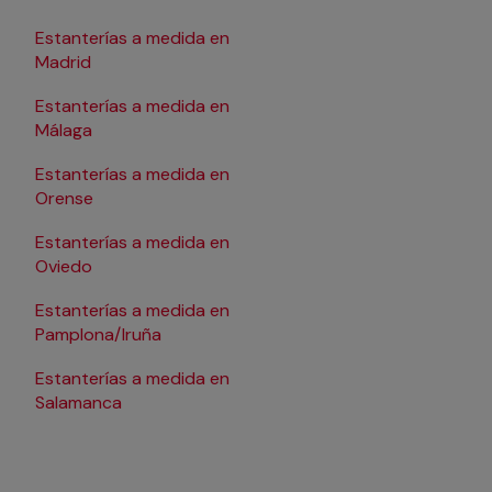
Estanterías a medida en
Estanterías a medida
Madrid
Santander
Estanterías a medida en
Estanterías a medida e
Málaga
Estanterías a medida
Estanterías a medida en
Tarragona
Orense
Estanterías a medida
Estanterías a medida en
Valencia
Oviedo
Estanterías a medida
Estanterías a medida en
Valladolid
Pamplona/Iruña
Estanterías a medida
Estanterías a medida en
Estanterías a medida
Salamanca
Vitoria-Gasteiz