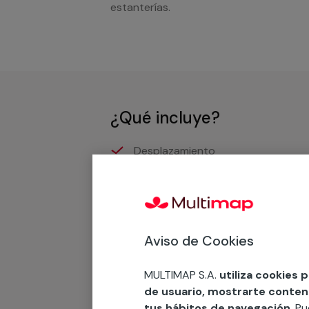
estanterías.
¿Qué incluye?
Desplazamiento
Presupuesto gratis y sin comprom
Recuerda que en MULTI
Aviso de Cookies
Podemos ofrecer cualquier servicio a m
MULTIMAP S.A.
utiliza cookies 
materiales, equipamientos, electrodom
de usuario, mostrarte contenid
cuando te llamemos.
tus hábitos de navegación
. P