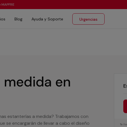
te MAPFRE
ios
Blog
Ayuda y Soporte
Urgencias
 a medida
en
E
unas estanterías a medida? Trabajamos con
que se encargarán de llevar a cabo el diseño
Te l