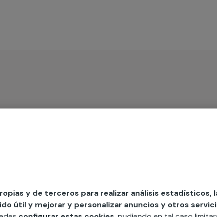
iso
MAP
edida incluyendo todo lo que necesites:
propias y de terceros para realizar análisis estadísticos, 
ésticos, etc. Cuéntanos que necesitas
o útil y mejorar y personalizar anuncios y otros servici
uedes
configurar estas cookies
, pudiendo en tal caso limita