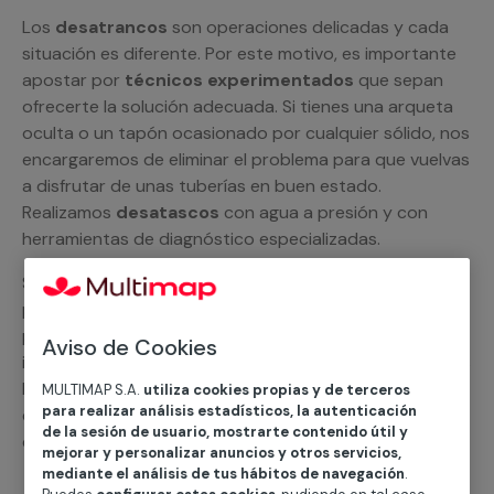
Los
desatrancos
son operaciones delicadas y cada
situación es diferente. Por este motivo, es importante
apostar por
técnicos experimentados
que sepan
ofrecerte la solución adecuada. Si tienes una arqueta
oculta o un tapón ocasionado por cualquier sólido, nos
encargaremos de eliminar el problema para que vuelvas
a disfrutar de unas tuberías en buen estado.
Realizamos
desatascos
con agua a presión y con
herramientas de diagnóstico especializadas.
Siempre puedes pedirnos un presupuesto
personalizado y sin compromiso. Rápidamente, un
profesional de MULTIMAP contactará contigo para
Aviso de Cookies
informarte sobre el
precio de los desatascos
y todas
las alternativas a tu alcance en materia de fontanería y
MULTIMAP S.A.
utiliza cookies propias y de terceros
para realizar análisis estadísticos, la autenticación
cuidado de las cañerías, como el suministro de piezas
de la sesión de usuario, mostrarte contenido útil y
de repuesto, labores de mantenimiento y mucho más.
mejorar y personalizar anuncios y otros servicios,
mediante el análisis de tus hábitos de navegación
.