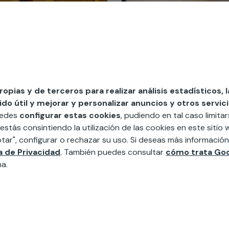
19 de marzo de 2024
29 de febrero de 2024
propias y de terceros para realizar análisis estadísticos, 
Explora las ventajas de
Identifica y resuelve
o útil y mejorar y personalizar anuncios y otros servici
contar con un buen
problemas de
uedes
configurar estas cookies
, pudiendo en tal caso limita
aislamiento térmico en
aislamiento en tu hogar:
 estás consintiendo la utilización de las cookies en este siti
tu hogar
confort y eficiencia
tar", configurar o rechazar su uso. Si deseas más informació
 aislamiento térmico es una
Vivir en un hogar confortable es
energética
inversión clave para cualquier
uno de los principales objetivos
ca de Privacidad
. También puedes consultar
cómo trata Goo
hogar. Más allá de simplemente
de cualquier propietario. Sin
na.
mantener la temperatura, un
embargo, muchas veces nos
buen aislamiento térmico puede
enfrentamos a problemas de
tener un impacto significativo en
aislamiento que comprometen
tu co...
este confort y aument...
Leer más
Leer más