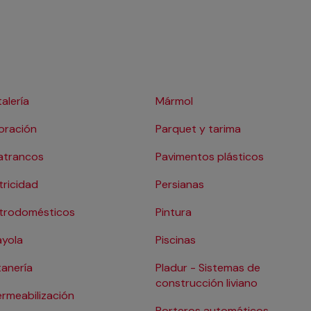
talería
Mármol
oración
Parquet y tarima
atrancos
Pavimentos plásticos
tricidad
Persianas
ctrodomésticos
Pintura
ayola
Piscinas
anería
Pladur - Sistemas de
construcción liviano
rmeabilización
Porteros automáticos