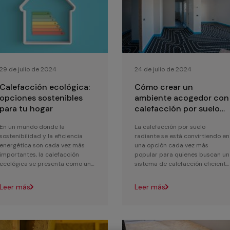
29 de julio de 2024
24 de julio de 2024
Calefacción ecológica:
Cómo crear un
opciones sostenibles
ambiente acogedor con
para tu hogar
calefacción por suelo
radiante
En un mundo donde la
La calefacción por suelo
sostenibilidad y la eficiencia
radiante se está convirtiendo en
energética son cada vez más
una opción cada vez más
importantes, la calefacción
popular para quienes buscan un
ecológica se presenta como una
sistema de calefacción eficiente
solución ideal para mantener tu
y confortable. Este tipo de
hogar cálido mie...
calefacción no sol...
Leer más
Leer más