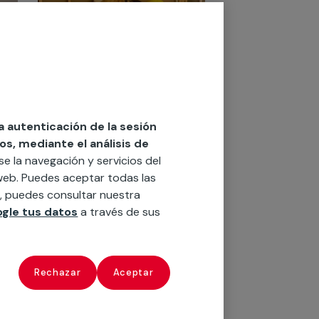
28 de febrero de 2024
la autenticación de la sesión
Maximiza el confort en
os, mediante el análisis de
casa: guía completa de
rse la navegación y servicios del
materiales de
o web. Puedes aceptar todas las
aislamiento térmico
n, puedes consultar nuestra
El confort térmico es
fundamental para garantizar un
gle tus datos
a través de sus
ambiente acogedor en cualquier
hogar, independientemente de
la estación del año. Los
materiales de aislamiento
Rechazar
Aceptar
térmico desempeñan un papel
Leer más
cr...