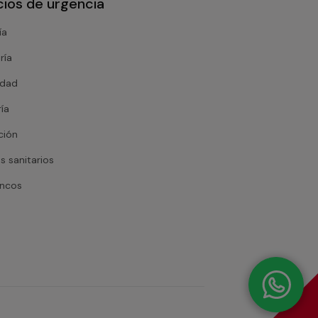
cios de urgencia
ía
ría
idad
ría
ción
s sanitarios
ancos