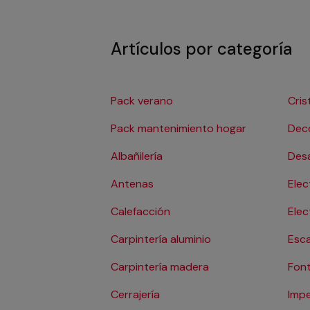
Artículos por categoría
Pack verano
Cris
Pack mantenimiento hogar
Dec
Albañilería
Des
Antenas
Elec
Calefacción
Ele
Carpintería aluminio
Esc
Carpintería madera
Font
Cerrajería
Impe