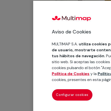
Aviso de Cookies
3 de junio de 2024
MULTIMAP S.A.
utiliza cookies 
Calefacción
de usuario, mostrarte contenid
geotérmica: una
tus hábitos de navegación
. P
solución eficiente y
sitio web. Si aceptas las cookies
sostenible
cookies pulsando el botón "Acep
La calefacción geotérmica se
El
está convirtiendo rápidamente
Política de Cookies
y la
Políti
en una opción preferida para
cookies, presentes en esta pági
aquellos que buscan una forma
eficiente y sostenible de
calentar sus hogares y negocios.
Configurar cookies
Utilizando el calor n...
Leer más