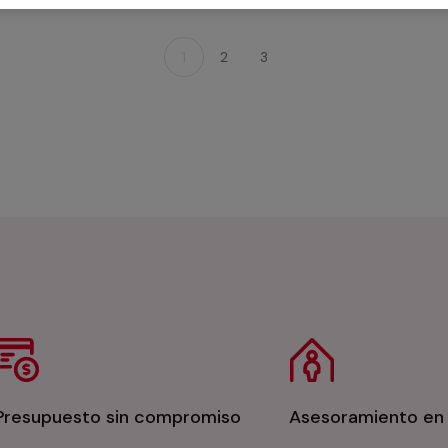
1
2
3
Presupuesto sin compromiso
Asesoramiento en 