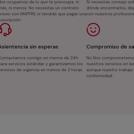
Nos ocupamos de lo que te preocupa, ni
Si necesitas consejo so
más, ni menos. No necesitas un contrato
dónde encontrarlos, dis
previo con MAPFRE ni tendrás que pagar una
con nuestros profesiona
suscripción.
Asientencia sin esperas
Compromiso de sa
Contactamos contigo en menos de 24h.
No Nos comprometemos 
para servicios estándar y garantizamos los
nuestros servicios en l
servicios de urgencia en menos de 3 horas.
aunque nuestro trabajo 
conformidad.