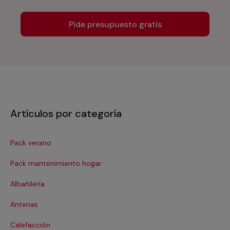
Pide presupuesto gratis
Artículos por categoría
Pack verano
Ca
Pack mantenimiento hogar
Cer
Albañilería
Cl
Antenas
Co
Calefacción
Co