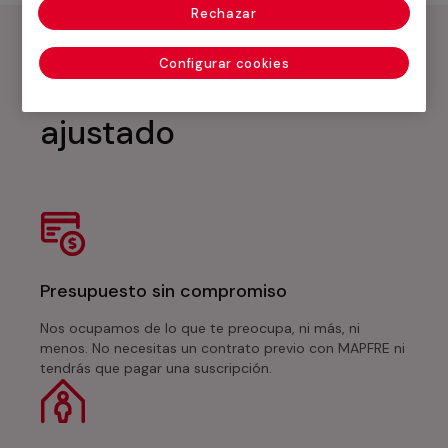
Rechazar
Configurar cookies
Presupuesto único y
ajustado
Presupuesto sin compromiso
Nos ocupamos de lo que te preocupa, ni más, ni
menos. No necesitas un contrato previo con MAPFRE ni
tendrás que pagar una suscripción.