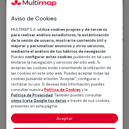
Aviso de Cookies
12 de febrero de 2024
7 de febrero de 2024
Reparación de molduras de
Conoce cómo ele
MULTIMAP S.A.
utiliza cookies propias y de terceros
escayola para puertas
escayola perfec
para realizar análisis estadísticos, la autenticación
proyecto: conse
de la sesión de usuario, mostrarte contenido útil y
Las molduras de escayola para puertas
consideracione
mejorar y personalizar anuncios y otros servicios,
son elementos arquitectónicos que
¿Estás planeando un 
mediante el análisis de tus hábitos de navegación
.
añaden elegancia y estilo a cualquier
construcción o renov
Puedes
configurar estas cookies
, pudiendo en tal caso
hogar. Sin embargo, con el tiempo, estas
el uso de escayola ? La elección de la
limitarse la navegación y servicios del sitio web. Si
molduras pueden deteriorarse debido a
escayola adecuada es crucial para
aceptas las cookies estás consintiendo la utilización de
golpe...
garantizar un resultad
las cookies en este sitio web. Puedes aceptar todas las
satisfactorio. De...
cookies pulsando el botón "Aceptar", configurar o
Leer más
Leer más
rechazar su uso. Si deseas más información, puedes
consultar nuestra
Política de Cookies
y la
Política de Privacidad
. También puedes consultar
cómo trata Google tus datos
a través de sus cookies,
presentes en esta página.
Aceptar