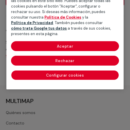
las cookies en este sitio web. Puedes aceptar todas las
cookies pulsando el botón "Aceptar", configurar o
rechazar su uso. Si deseas más información, puedes
consultar nuestra
Política de Cookies
y la
Política de Privacidad
. También puedes consultar
¿Necesitas ayuda?
cómo trata Google tus datos
a través de sus cookies,
presentes en esta página.
Si continúas teniendo problemas para iniciar sesión,
Aceptar
contáctanos a nuestro
teléfono de atención al usuario
900 81 29 04
Rechazar
Configurar cookies
MULTIMAP
Quiénes somos
Contacto