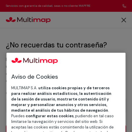
Servicios con garantía de calidad, seas o no cliente MAPFRE
¿No recuerdas tu contraseña?
Introduce la dirección de correo electrónico que
utilizaste cuando te registraste en Multimap. Te
enviaremos las instrucciones para recuperar tu
Aviso de Cookies
contraseña.
MULTIMAP S.A.
utiliza cookies propias y de terceros
Correo electrónico
para realizar análisis estadísticos, la autenticación
de la sesión de usuario, mostrarte contenido útil y
mejorar y personalizar anuncios y otros servicios,
mediante el análisis de tus hábitos de navegación
.
Puedes
configurar estas cookies
, pudiendo en tal caso
limitarse la navegación y servicios del sitio web. Si
aceptas las cookies estás consintiendo la utilización de
Entrar